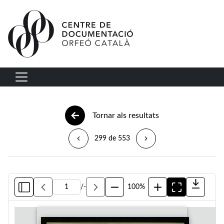
Vés al contingut
Navegació principal
Tornar als resultats
299 de 553
/
-
100%