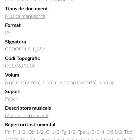
Tipus de document
Música manuscrita
Format
PS
Signatura
CEDOC 1.5.1_256
Codi Topogràfic
C01.06.03.16
Volum
6 qd rc (coberta), 6 qd rc, 9 qd ap (coberta), 5 qd ap
Suport
Paper
Descriptors musicals
Música instrumental
Repertori instrumental
Ftí, Fl 1/2, Ob 1/2, Cl 1/2, Fg 1/2, Tpa 1/2/3/4, Ctí 1/2, Tbó
1/2/3, Tba, Tmb, Bmb, Cx, Vl 1 (4 ex) / 2 (4 ex), Va 2 ex), Vc (2