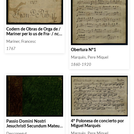
Codern de Obras de Orga de /
Mariner per lo us de Fra- / nco
Riba estudiant en lo any /
Mariner, Francesc
1767
1767
Obertura Nº1
Marquès, Pere Miquel
1860-1920
4º Polonesa de concierto por
Passio Domini Nostri
Miguel Marqués
Jesuchristi Secundum Mateum
in Dominica Palmarum /
Marquès, Pere Miquel
Desconegut