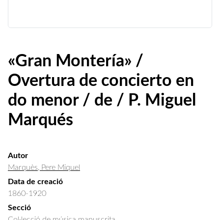
«Gran Montería» /
Overtura de concierto en
do menor / de / P. Miguel
Marqués
Autor
Marquès, Pere Miquel
Data de creació
1860-1920
Secció
Col·lecció de música manuscrita