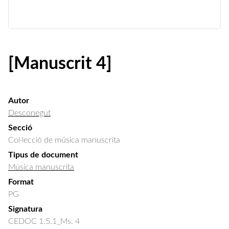
[Manuscrit 4]
Autor
Desconegut
Secció
Col·lecció de música manuscrita
Tipus de document
Música manuscrita
Format
PG
Signatura
CEDOC 1.5.1_Ms. 4