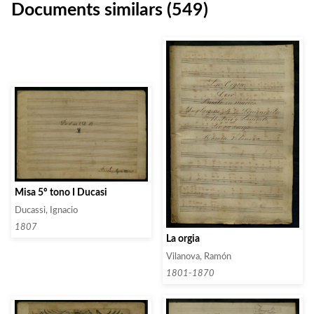
Documents similars (549)
Misa 5º tono I Ducasi
Ducassi, Ignacio
1807
La orgia
Vilanova, Ramón
1801-1870