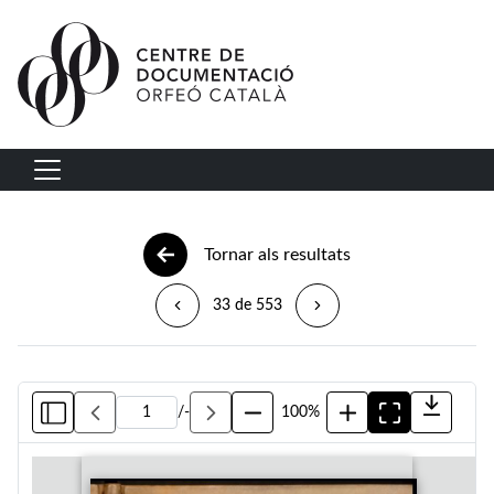
Vés al contingut
Navegació principal
Tornar als resultats
33 de 553
/
-
100%