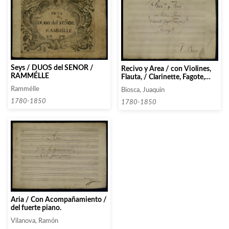
Seys / DUOS del SEÑOR /
Recivo y Area / con Violines,
RAMMÉLLE
Flauta, / Clarinette, Fagote,
Trompas, ý / Acomptto.
Rammélle
Biosca, Juaquin
1780-1850
1780-1850
Aria / Con Acompañamiento /
del fuerte piano.
Vilanova, Ramón