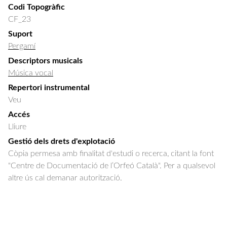
Codi Topogràfic
CF_23
Suport
Pergamí
Descriptors musicals
Música vocal
Repertori instrumental
Veu
Accés
Lliure
Gestió dels drets d'explotació
Còpia permesa amb finalitat d'estudi o recerca, citant la font
"Centre de Documentació de l’Orfeó Català". Per a qualsevol
altre ús cal demanar autorització.