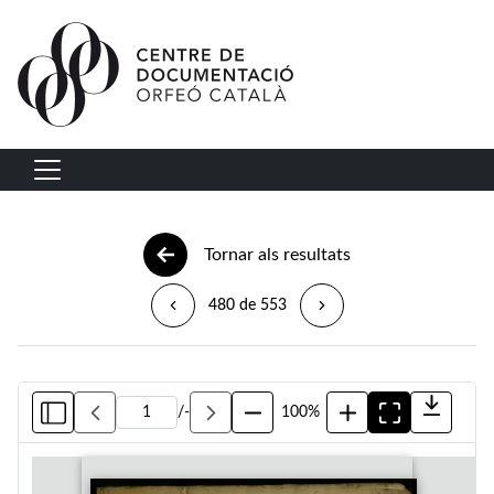
Vés al contingut
Navegació principal
Tornar als resultats
480 de 553
/
-
100%