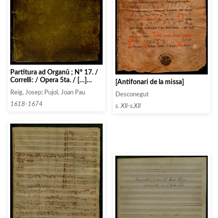
Partitura ad Organû ; Nº 17. /
Correlli: / Opera 5ta. / […]
[Antifonari de la missa]
1776.
Reig, Josep; Pujol, Joan Pau
Desconegut
1618-1674
s. XII-s.XII