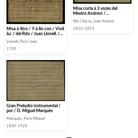
Misa corta á 3 vozes del
Mestro Andrevi /
instrumentada por el Maestro
Nin i Serra, Joan Antoni
Nino
Misa á 4tro / Ÿ à 8o con / Violi
1810-1853
&c / del Rdo / Juan Llonell. /
Mtro de Capilla / de la para
Llonell, Pere Joan
Iglesia / de Ntra Sra del / Pino
de Barna. / 1790
1790
Gran Preludio instrumental /
por / D. Miguel Marqués
Marquès, Pere Miquel
1860-1920