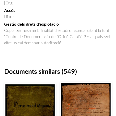
[Org]
Accés
Lliure
Gestió dels drets d'explotació
Còpia permesa amb finalitat d'estudi o recerca, citant la font
"Centre de Documentació de l’Orfeó Català". Per a qualsevol
altre ús cal demanar autorització.
Documents similars (549)