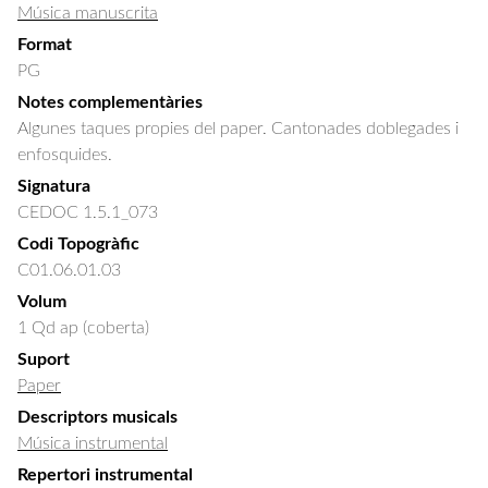
Música manuscrita
Format
PG
Notes complementàries
Algunes taques propies del paper. Cantonades doblegades i
enfosquides.
Signatura
CEDOC 1.5.1_073
Codi Topogràfic
C01.06.01.03
Volum
1 Qd ap (coberta)
Suport
Paper
Descriptors musicals
Música instrumental
Repertori instrumental