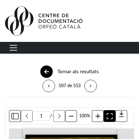
Vés al contingut
Navegació principal
Tornar als resultats
507 de 553
/
-
100%