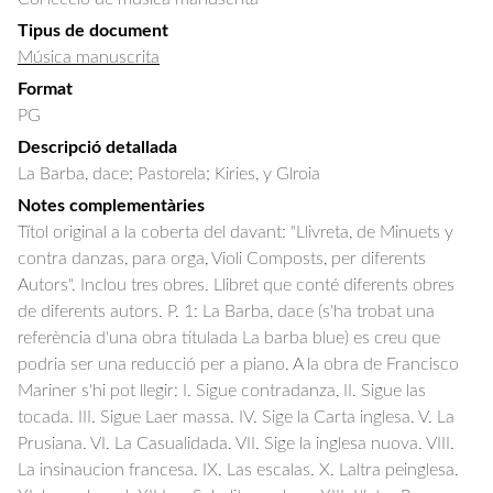
Tipus de document
Música manuscrita
Format
PG
Descripció detallada
La Barba, dace; Pastorela; Kiries, y Glroia
Notes complementàries
Títol original a la coberta del davant: "Llivreta, de Minuets y
contra danzas, para orga, Violi Composts, per diferents
Autors". Inclou tres obres. Llibret que conté diferents obres
de diferents autors. P. 1: La Barba, dace (s'ha trobat una
referència d'una obra títulada La barba blue) es creu que
podria ser una reducció per a piano. A la obra de Francisco
Mariner s'hi pot llegir: I. Sigue contradanza, II. Sigue las
tocada. III. Sigue Laer massa. IV. Sige la Carta inglesa. V. La
Prusiana. VI. La Casualidada. VII. Sige la inglesa nuova. VIII.
La insinaucion francesa. IX. Las escalas. X. Laltra peinglesa.