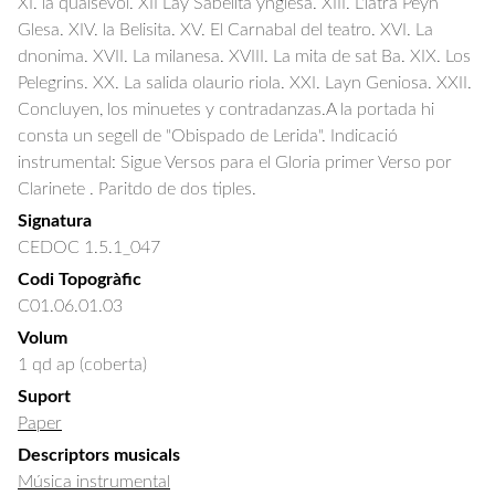
XI. la qualsevol. XII Lay Sabelita ynglesa. XIII. L'latra Peyn
Glesa. XIV. la Belisita. XV. El Carnabal del teatro. XVI. La
dnonima. XVII. La milanesa. XVIII. La mita de sat Ba. XIX. Los
Pelegrins. XX. La salida olaurio riola. XXI. Layn Geniosa. XXII.
Concluyen, los minuetes y contradanzas.A la portada hi
consta un segell de "Obispado de Lerida". Indicació
instrumental: Sigue Versos para el Gloria primer Verso por
Clarinete . Paritdo de dos tiples.
Signatura
CEDOC 1.5.1_047
Codi Topogràfic
C01.06.01.03
Volum
1 qd ap (coberta)
Suport
Paper
Descriptors musicals
Música instrumental