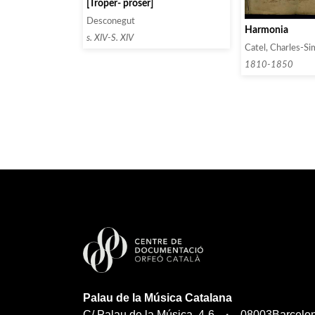
[Troper- proser]
Desconegut
Harmonia
s. XIV-S. XIV
Catel, Charles-S
1810-1850
Palau de la Música Catalana
C/ Palau de la Música, 4-6
08003
Barcelo