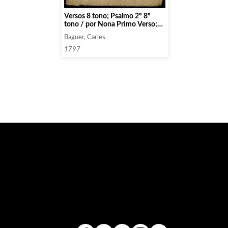
Versos 8 tono; Psalmo 2º 8º
tono / por Nona Primo Verso;
Psalmo 3º 8º tono / por Nona
Baguer, Carles
1797