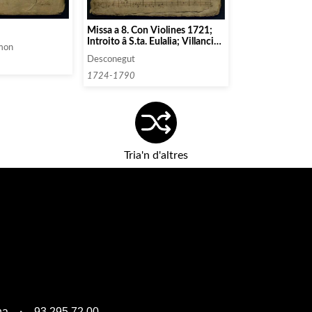
Missa a 8. Con Violines 1721;
Introito â S.ta. Eulalia; Villancico
imon
al Ssmo. Sto. A. 8.; Villancico ala
Desconegut
Assumpn. de Na Sra.; Villancico
al Ssmo. Sto.
1724-1790
Tria'n d'altres
na
93 295 72 00