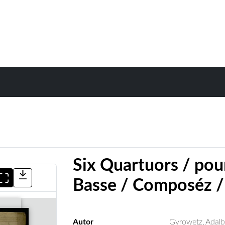
Six Quartuors / pou
Basse / Composéz /
Autor
Gyrowetz, Adalb