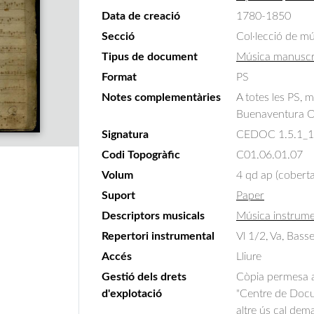
Data de creació
1780-1850
Secció
Col·lecció de m
Tipus de document
Música manuscr
Format
PS
Notes complementàries
A totes les PS, m
Buenaventura O
Signatura
CEDOC 1.5.1_
Codi Topogràfic
C01.06.01.07
Volum
4 qd ap (coberta
Suport
Paper
Descriptors musicals
Música instrume
Repertori instrumental
Vl 1/2, Va, Bass
Accés
Lliure
Gestió dels drets
Còpia permesa am
d'explotació
"Centre de Docum
altre ús cal dem