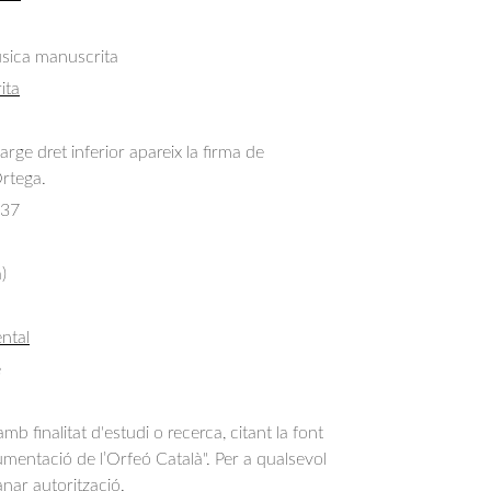
úsica manuscrita
ita
arge dret inferior apareix la firma de
rtega.
137
)
ntal
e
b finalitat d'estudi o recerca, citant la font
entació de l’Orfeó Català". Per a qualsevol
anar autorització.