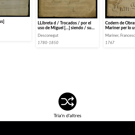
us]
LLibreta d / Trocados / por el
Codern de Obras
uso de Miguel […] siendo / su
Mariner per lo u
Maestro el R. P. / Francisco
Riba estudiant e
Desconegut
Mariner, Frances
Queralt
1780-1850
1767
Tria'n d'altres