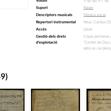
Volum
5 qd ap, 4 f. ap
Suport
Paper
Descriptors musicals
Música vocal
Repertori instrumental
Veus: Cantus [S],
Accés
Lliure
Gestió dels drets
Còpia permesa am
d'explotació
"Centre de Docum
altre ús cal dem
49)