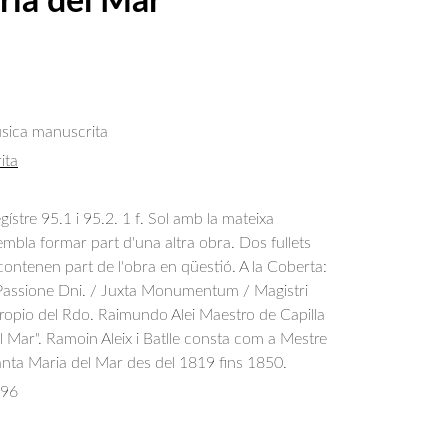
ria del Mar
úsica manuscrita
ita
egístre 95.1 i 95.2. 1 f. Sol amb la mateixa
sembla formar part d'una altra obra. Dos fullets
contenen part de l'obra en qüestió. A la Coberta:
/ Passione Dni. / Juxta Monumentum / Magistri
ropio del Rdo. Raimundo Alei Maestro de Capilla
l Mar". Ramoin Aleix i Batlle consta com a Mestre
anta Maria del Mar des del 1819 fins 1850.
096