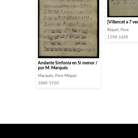
[Villancet a 7 ve
Riquet, Pere
1598-1630
Andante Sinfonia en Si menor /
por M. Marqués
Marquès, Pere Miquel
1860-1920