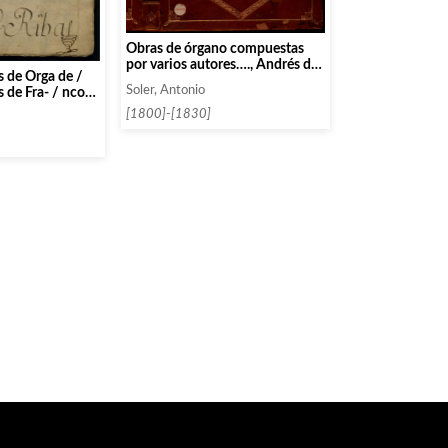
Obras de órgano compuestas
por varios autores…., Andrés de
 de Orga de /
Lombida, Francisco Rodríguez
Soler, Antonio
s de Fra- / nco
n lo any / 1767
[1800]-[1830]
c