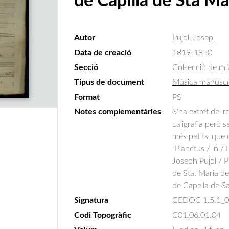
de Capilla de Sta Ma
Autor
Pujol, Josep
Data de creació
1819-1850
Secció
Col·lecció de m
Tipus de document
Música manuscr
Format
PS
Notes complementàries
S'ha extret del r
caligrafia però 
més petits, que 
"Planctus / in 
Joseph Pujol / P
de Sta. Maria de
de Capella de S
Signatura
CEDOC 1.5.1_
Codi Topogràfic
C01.06.01.04