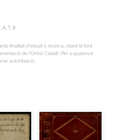
 A, T, B
b finalitat d'estudi o recerca, citant la font
entació de l’Orfeó Català". Per a qualsevol
anar autorització.