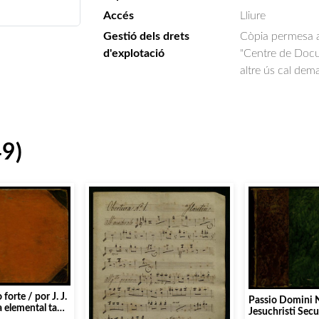
Accés
Lliure
Gestió dels drets
Còpia permesa am
d'explotació
"Centre de Docum
altre ús cal dem
49)
forte / por J. J.
Passio Domini 
 elemental tan
Jesuchristi Se