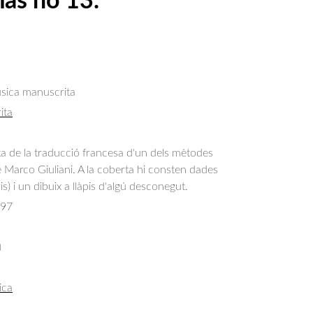
as no 13.
úsica manuscrita
ita
a de la traducció francesa d'un dels mètodes
e Marco Giuliani. A la coberta hi consten dades
ris) i un dibuix a llàpis d'algú desconegut.
097
)
ica