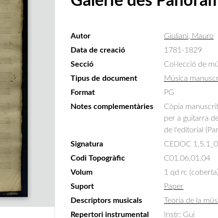
Galerie des Panoram
Autor
Giuliani, Mauro
Data de creació
1781-1829
Secció
Col·lecció de m
Tipus de document
Música manuscr
Format
PG
Notes complementàries
Còpia manuscrit
per a guitarra d
de l'editorial (Pa
Signatura
CEDOC 1.5.1_
Codi Topogràfic
C01.06.01.04
Volum
1 qd rc (coberta
Suport
Paper
Descriptors musicals
Teoria de la mús
Repertori instrumental
Instr: Gui