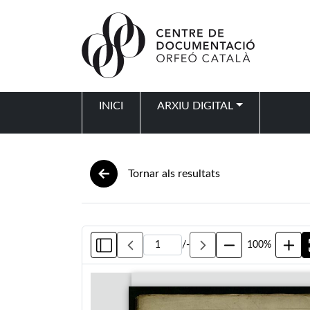
Vés al contingut
INICI
ARXIU DIGITAL
Navegació principal
Tornar als resultats
/
-
100%