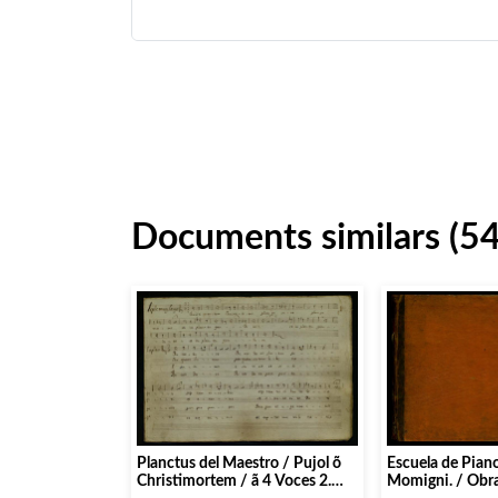
Documents similars (5
Escuela de Piano 
Planctus del Maestro / Pujol õ
Momigni. / Obra
Christimortem / ã 4 Voces 2.