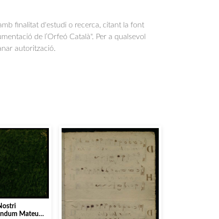
b finalitat d'estudi o recerca, citant la font
entació de l’Orfeó Català". Per a qualsevol
anar autorització.
Nostri
cundum Mateum