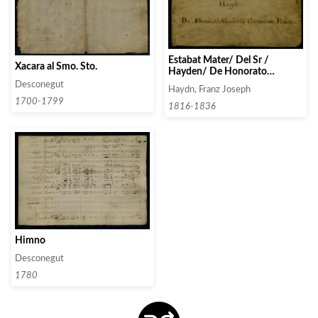
Estabat Mater/ Del Sr /
Xacara al Smo. Sto.
Hayden/ De Honorato
Alberich y Corominas
Desconegut
Haydn, Franz Joseph
Presbitero
1700-1799
1816-1836
Himno
Desconegut
1780