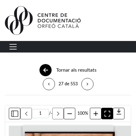
Vés al contingut
Navegació principal
Tornar als resultats
27 de 553
/
-
100%