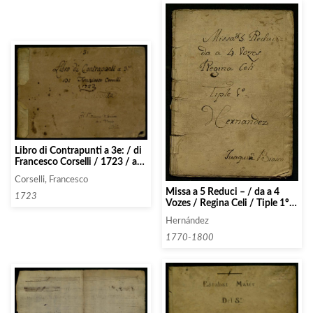
Libro di Contrapunti a 3e: / di
Francesco Corselli / 1723 / a
Cappella / Al Sr Maestro
Corselli, Francesco
Vilanova / su a.Virués.
Missa a 5 Reduci – / da a 4
1723
Vozes / Regina Celi / Tiple 1º /
Hernandez
Hernández
1770-1800