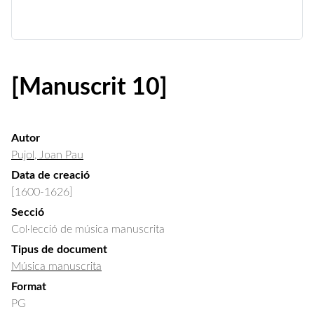
[Manuscrit 10]
Autor
Pujol, Joan Pau
Data de creació
[1600-1626]
Secció
Col·lecció de música manuscrita
Tipus de document
Música manuscrita
Format
PG