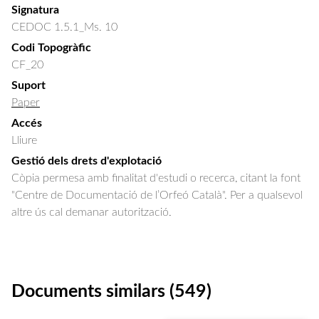
Signatura
CEDOC 1.5.1_Ms. 10
Codi Topogràfic
CF_20
Suport
Paper
Accés
Lliure
Gestió dels drets d'explotació
Còpia permesa amb finalitat d'estudi o recerca, citant la font
"Centre de Documentació de l’Orfeó Català". Per a qualsevol
altre ús cal demanar autorització.
Documents similars (549)