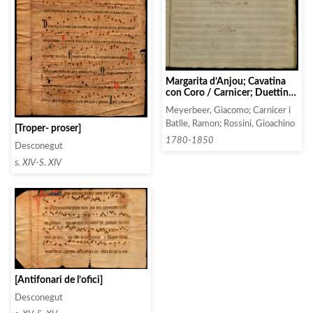
Margarita d’Anjou; Cavatina
con Coro / Carnicer; Duettino
/ nel / Demetrio e Polibio /
Meyerbeer, Giacomo; Carnicer i
Prosini
Batlle, Ramon; Rossini, Gioachino
[Troper- proser]
1780-1850
Desconegut
s. XIV-S. XIV
[Antifonari de l’ofici]
Desconegut