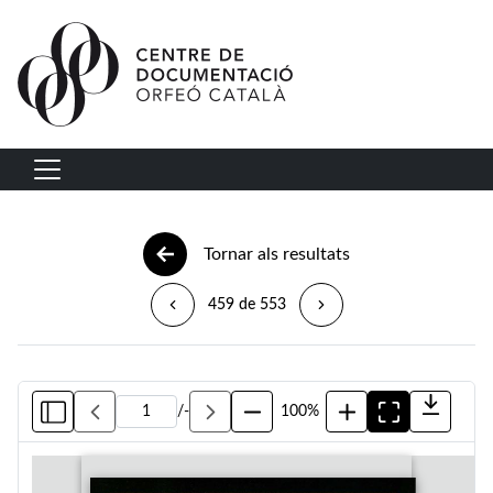
Vés al contingut
Navegació principal
Tornar als resultats
459 de 553
/
-
100%