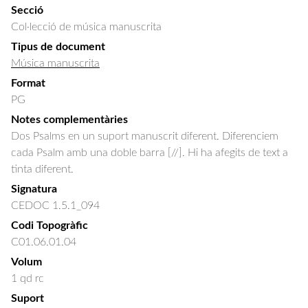
Secció
Col·lecció de música manuscrita
Tipus de document
Música manuscrita
Format
PG
Notes complementàries
Dos Psalms en un suport manuscrit diferent. Diferenciem
cada Psalm amb una doble barra [//]. Hi ha afegits de text a
tinta diferent.
Signatura
CEDOC 1.5.1_094
Codi Topogràfic
C01.06.01.04
Volum
1 qd rc
Suport