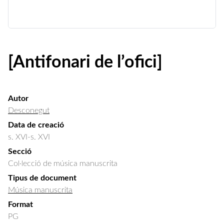
[Antifonari de l’ofici]
Autor
Desconegut
Data de creació
s. XVI-s. XVI
Secció
Col·lecció de música manuscrita
Tipus de document
Música manuscrita
Format
PG