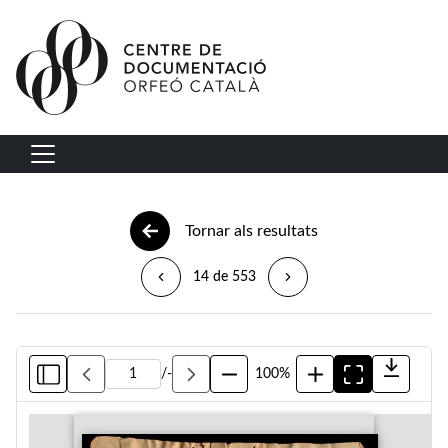
Vés al contingut
Navegació principal
Tornar als resultats
14 de 553
/
-
100%