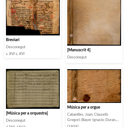
Breviari
Desconegut
[Manuscrit 4]
s. XVI-s. XVI
Desconegut
Música per a orgue
[Música per a orquestra]
Cabanilles, Joan; Clausells
Gregori; Blayer Ignacio; Duran,
Desconegut
Manuel
[1809]