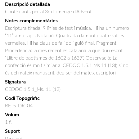
Descripció detallada
Conté cants per al 3r diumenge d’Advent
Notes complementàries
Escriptura tirada. 9 línies de text i música. Hi ha un número
“11” amb llapis Notació: Quadrada damunt quatre ratlles
vermelles. Hi ha claus de fa i do i guió final. Fragment.
Procedència: la més recent és catalana ja que duu escrit
“Llibre de baptismes de 1602 a 1639”. Observació: La
confecció és molt similar al CEDOC 1.5.1 Ms 11 (13); si no
és del mateix manuscrit, deu ser del mateix escriptori
Signatura
CEDOC 1.5.1_Ms. 11 (12)
Codi Topogràfic
RE_5_DR_04
Volum
1 f.
Suport
Pergamí