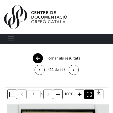
Vés al contingut
Navegació principal
Tornar als resultats
411 de 553
/
-
100%