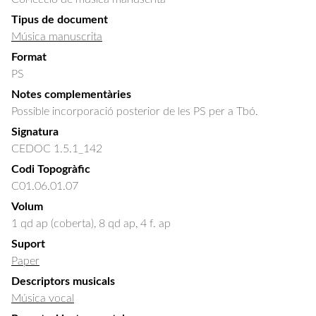
Tipus de document
Música manuscrita
Format
PS
Notes complementàries
Possible incorporació posterior de les PS per a Tbó.
Signatura
CEDOC 1.5.1_142
Codi Topogràfic
C01.06.01.07
Volum
1 qd ap (coberta), 8 qd ap, 4 f. ap
Suport
Paper
Descriptors musicals
Música vocal