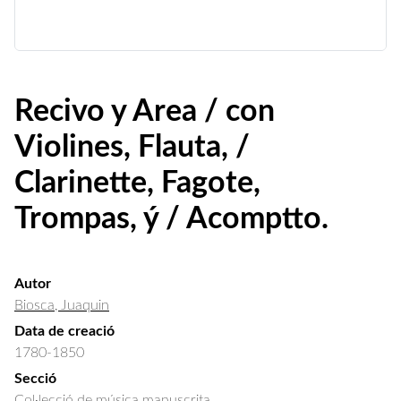
Recivo y Area / con
Violines, Flauta, /
Clarinette, Fagote,
Trompas, ý / Acomptto.
Autor
Biosca, Juaquin
Data de creació
1780-1850
Secció
Col·lecció de música manuscrita