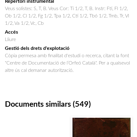
Repertori instrumental
Veus solistes: S, T, B. Veus Cor: Ti 1/2, T, B. Instr: Ftí, Fl 1/2,
Ob 1/2, Cl 1/2, Fg 1/2, Tpa 1/2, Ctí 1/2, Tbó 1/2, Tmb, Tr, Vl
1/2, Va 1/2, Vc, Cb
Accés
Lliure
Gestió dels drets d'explotació
Còpia permesa amb finalitat d'estudi o recerca, citant la font
"Centre de Documentació de l’Orfeó Català". Per a qualsevol
altre ús cal demanar autorització.
Documents similars (549)