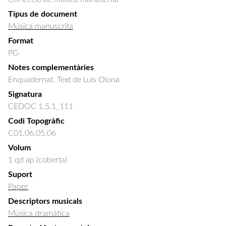
Tipus de document
Música manuscrita
Format
PG
Notes complementàries
Enquadernat. Text de Luis Olona
Signatura
CEDOC 1.5.1_111
Codi Topogràfic
C01.06.05.06
Volum
1 qd ap (coberta)
Suport
Paper
Descriptors musicals
Música dramàtica