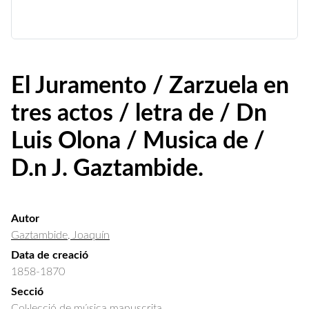
El Juramento / Zarzuela en
tres actos / letra de / Dn
Luis Olona / Musica de /
D.n J. Gaztambide.
Autor
Gaztambide, Joaquín
Data de creació
1858-1870
Secció
Col·lecció de música manuscrita