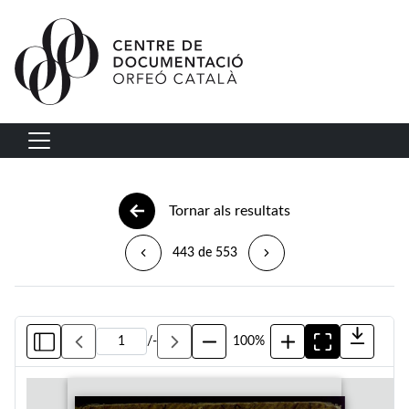
Vés al contingut
Navegació principal
Tornar als resultats
443 de 553
/
-
100%