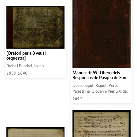
[Oratori per a 8 veus i
orquestra]
Barba i Bendad, Josep
Manuscrit 59: Libero dels
1830-1840
Responsos de Pasqua de Sant
Miquel de Barselona
Desconegut; Riquet, Pere;
Palestrina, Giovanni Pierluigi da;
Beulo(t), Petrus; Lorens, Mateu;
1643
Borgueres, Joan