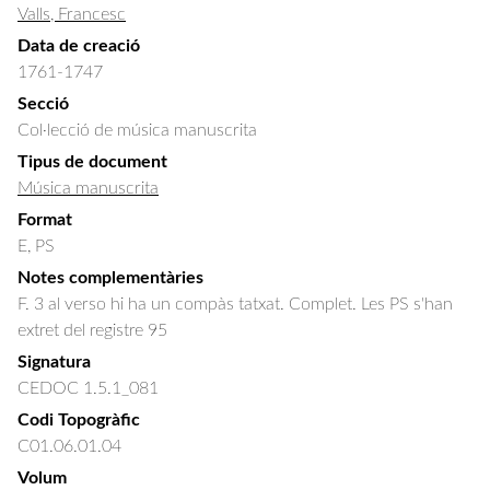
Valls, Francesc
Data de creació
1761-1747
Secció
Col·lecció de música manuscrita
Tipus de document
Música manuscrita
Format
E, PS
Notes complementàries
F. 3 al verso hi ha un compàs tatxat. Complet. Les PS s'han
extret del registre 95
Signatura
CEDOC 1.5.1_081
Codi Topogràfic
C01.06.01.04
Volum