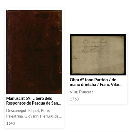
Obra 6º tono Partido / de
mano drietcha / Franc Vilar
1763
Vilar, Francesc
Manuscrit 59: Libero dels
1763
Responsos de Pasqua de Sant
Miquel de Barselona
Desconegut; Riquet, Pere;
Palestrina, Giovanni Pierluigi da;
Beulo(t), Petrus; Lorens, Mateu;
1643
Borgueres, Joan