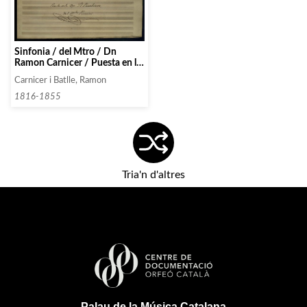
Sinfonia / del Mtro / Dn
Ramon Carnicer / Puesta en la
Op. Il Barbiere / del Mtro
Carnicer i Batlle, Ramon
Rossini
1816-1855
Tria'n d'altres
Palau de la Música Catalana