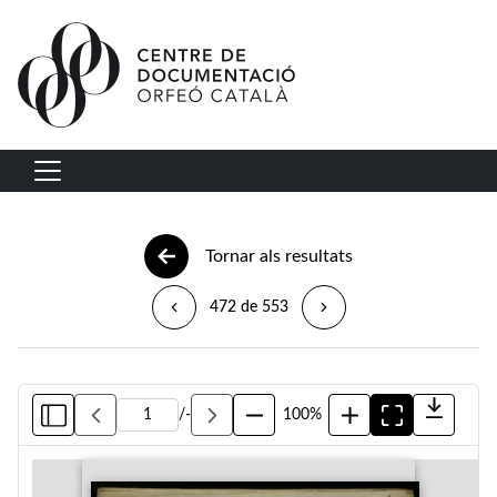
Vés al contingut
Navegació principal
Tornar als resultats
472 de 553
/
-
100%