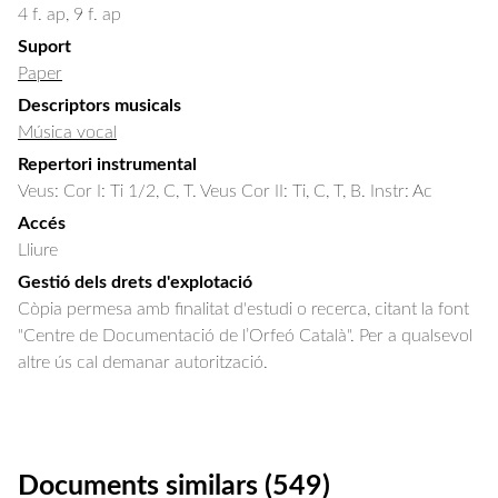
4 f. ap, 9 f. ap
Suport
Paper
Descriptors musicals
Música vocal
Repertori instrumental
Veus: Cor I: Ti 1/2, C, T. Veus Cor II: Ti, C, T, B. Instr: Ac
Accés
Lliure
Gestió dels drets d'explotació
Còpia permesa amb finalitat d'estudi o recerca, citant la font
"Centre de Documentació de l’Orfeó Català". Per a qualsevol
altre ús cal demanar autorització.
Documents similars (549)