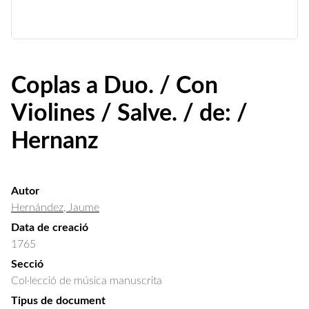
Coplas a Duo. / Con
Violines / Salve. / de: /
Hernanz
Autor
Hernández, Jaume
Data de creació
1765
Secció
Col·lecció de música manuscrita
Tipus de document