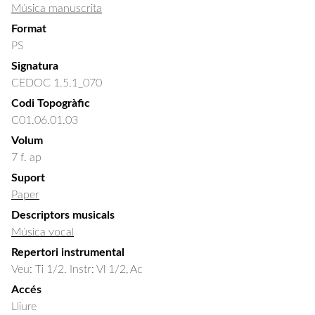
Música manuscrita
Format
PS
Signatura
CEDOC 1.5.1_070
Codi Topogràfic
C01.06.01.03
Volum
7 f. ap
Suport
Paper
Descriptors musicals
Música vocal
Repertori instrumental
Veu: Ti 1/2. Instr: Vl 1/2, Ac
Accés
Lliure