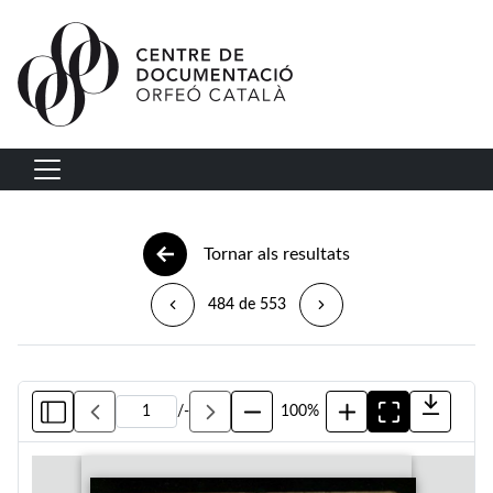
Vés al contingut
Navegació principal
Tornar als resultats
484 de 553
/
-
100%