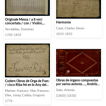
Originale Messa / a 8 voci
Harmonia
concertata / con / Violini,
Oboe, Corni, e Trombe / Del /
Catel, Charles-Simon
Terradellas, Domènec
Sigre Domenico Terradellas
1810-1850
1700-1850
Obras de órgano compuestas
Codern Obras de Orga de Fran-
por varios autores…., Andrés
/ cisco Riba fet en lo Any del
de Lombida, Francisco
Sr. / 1776
Soler, Antonio
Mariner, Francesc; Vilar, Francesc;
Rodríguez
Elies, Josep; Codina, Gregorio
[1800]-[1830]
1776