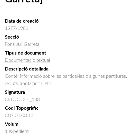
Data de creació
1977-1981
Secció
Fons Juli Garreta
Tipus de document
Documentació textual
Descripció detallada
Conté: informació sobre les particel·les d'algunes partitures, 
rebuts, anotacions, etc.
Signatura
CEDOC 3.4_133
Codi Topogràfic
C07.02.03.13
Volum
1 expedient