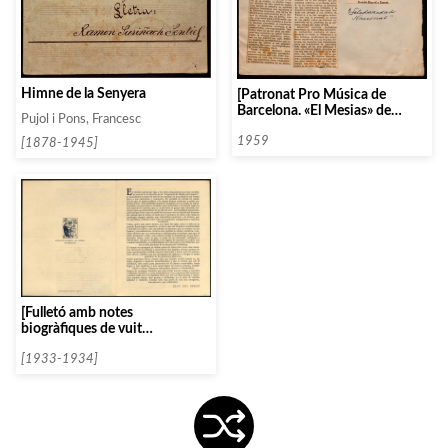
Himne de la Senyera
[Patronat Pro Música de
Barcelona. «El Mesias» de
Pujol i Pons, Francesc
Haendel per Herman
Scherchen]
1959
[1878-1945]
[Fulletó amb notes
biogràfiques de vuit
compositors]
[1933-1934]