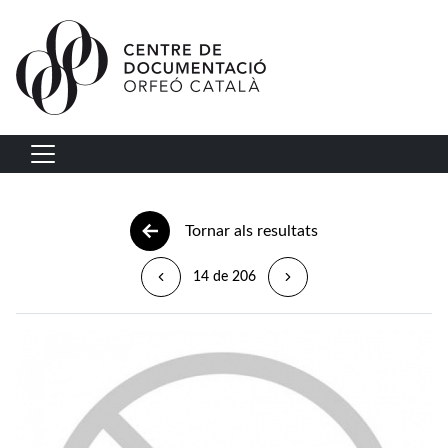
Vés al contingut
Navegació principal
Tornar als resultats
14 de 206