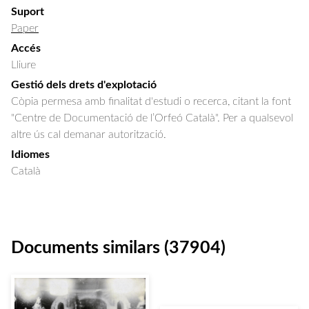
Suport
Paper
Accés
Lliure
Gestió dels drets d'explotació
Còpia permesa amb finalitat d'estudi o recerca, citant la font
"Centre de Documentació de l’Orfeó Català". Per a qualsevol
altre ús cal demanar autorització.
Idiomes
Català
Documents similars (37904)