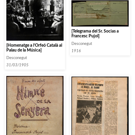
[Telegrama del Sr. Socias a
Francesc Pujol]
Desconegut
[Homenatge a l’Orfeó Català al
Palau de la Música]
1916
Desconegut
31/03/1905