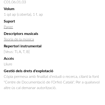
C01.06.01.03
Volum
1 qd ap (coberta), 1 f. ap
Suport
Paper
Descriptors musicals
Teoria de la música
Repertori instrumental
[Veus: Ti, A, T, B]
Accés
Lliure
Gestió dels drets d'explotació
Còpia permesa amb finalitat d'estudi o recerca, citant la font
"Centre de Documentació de l’Orfeó Català". Per a qualsevol
altre ús cal demanar autorització.