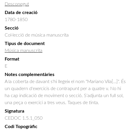
Desconegut
Data de creació
1780-1850
Secció
Col·lecció de música manuscrita
Tipus de document
Música manuscrita
Format
E
Notes complementàries
A la coberta de davant s'hi llegeix el nom "Mariano Vila[…]". És
un quadern d'exercicis de contrapunt per a quatre v. No hi
ha cap indicació de moviment o secció. S'adjunta un full sol,
una peça o exercici a tres veus. Taques de tinta.
Signatura
CEDOC 1.5.1_050
Codi Topogràfic