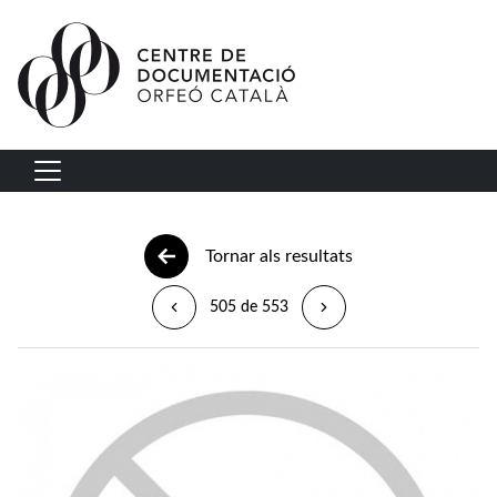
Vés al contingut
Navegació principal
Tornar als resultats
505 de 553