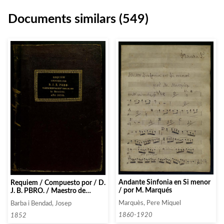
Documents similars (549)
Andante Sinfonia en Si menor
Requiem / Compuesto por / D.
/ por M. Marqués
J. B. PBRO. / Maestro de
Capilla de Sta Maria del Mar /
Marquès, Pere Miquel
Barba i Bendad, Josep
de Barcelona / Año 1852
1860-1920
1852