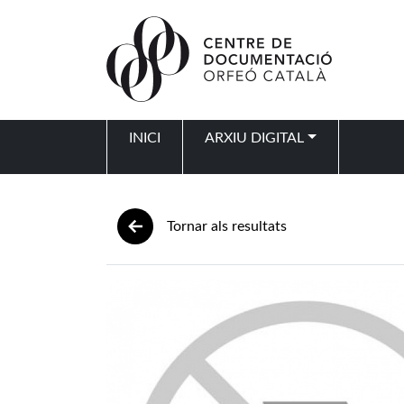
Vés al contingut
INICI
ARXIU DIGITAL
Navegació principal
Tornar als resultats