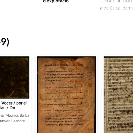
d'explotació
"Centre de Docum
altre ús cal dem
49)
 Voces / por el
alau / Dn
unc dimittis etc
na, Maurici; Barba
o Espona ;
Sunyer, Leandre
nvocarem / á 5
 el Maestro Dn
e Domine / a 6.