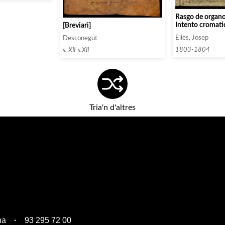
/ Dn José Barba
Ecce nunch etc.
Rasgo de organo
rba / año 1826;
Intento cromati
[Breviari]
s / Mater â 6
tro Dn /
Elies, Josep
Desconegut
Ave Regina
1803-1804
s. XII-s.XII
á 6 Voces por el
 Regina Celi â /
 el Maestro Dn
Salve Regina / â
 Maestro /
Tria'n d'altres
na
93 295 72 00