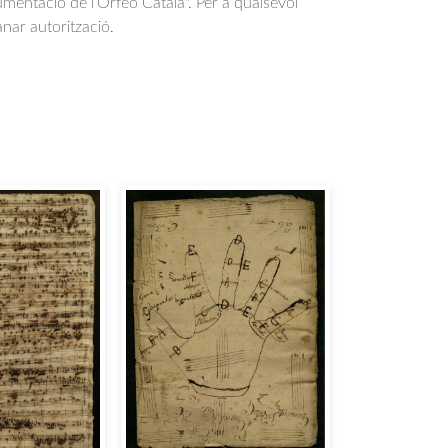
entació de l’Orfeó Català". Per a qualsevol
anar autorització.