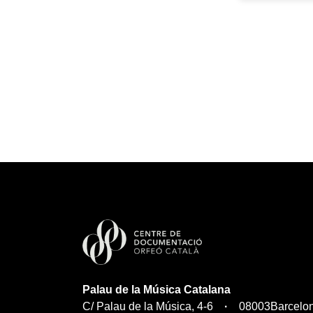
por el Maestro 
/ Año de 1826; 
/ por el M. / Ba
Alma Redemptori
Voces /Por el M
Bernardo Tria; 
coelorum etc. / 
/ Maestro Durán;
seis Voces / por
José / Picañol; 
6 Voces / Por el
Sunyer
Palau de la Música Catalana
C/ Palau de la Música, 4-6
08003
Barcelo