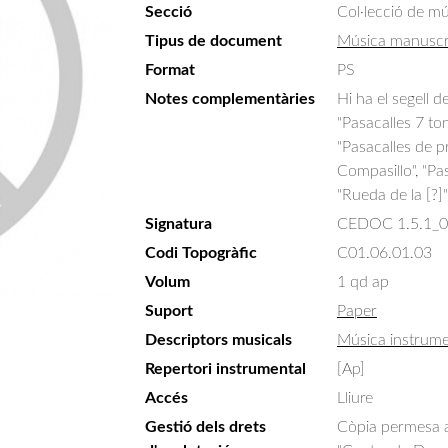
Secció
Col·lecció de m
Tipus de document
Música manuscr
Format
PS
Notes complementàries
Hi ha el segell d
"Pasacalles 7 to
"Pasacalles de pr
Compasillo", "Pas
"Rueda de la [?]
Signatura
CEDOC 1.5.1_
Codi Topogràfic
C01.06.01.03
Volum
1 qd ap
Suport
Paper
Descriptors musicals
Música instrume
Repertori instrumental
[Ap]
Accés
Lliure
Gestió dels drets
Còpia permesa am