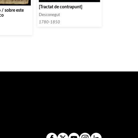
[Tractat de contrapunt]
 / sobre este
Desconegut
co
1780-1850