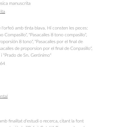
úsica manuscrita
ita
e l'orfeó amb tinta blava. Hi consten les peces:
no Compasillo", "Pasacalles 8 tono compasillo",
oporsión 8 tono", "Pasacalles por el final de
acalles de proporsion por el final de Conpasillo",
" i "Prado de Sn. Gerónimo"
064
ntal
b finalitat d'estudi o recerca, citant la font