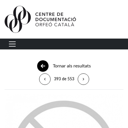
Vés al contingut
Navegació principal
Tornar als resultats
393 de 553