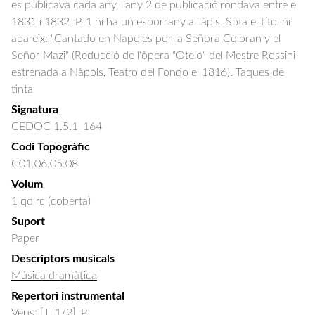
es publicava cada any, l'any 2 de publicació rondava entre el
1831 i 1832. P. 1 hi ha un esborrany a llàpis. Sota el títol hi
apareix: "Cantado en Napoles por la Señora Colbran y el
Señor Mazi" (Reducció de l'òpera "Otelo" del Mestre Rossini
estrenada a Nàpols, Teatro del Fondo el 1816). Taques de
tinta
Signatura
CEDOC 1.5.1_164
Codi Topogràfic
C01.06.05.08
Volum
1 qd rc (coberta)
Suport
Paper
Descriptors musicals
Música dramàtica
Repertori instrumental
Veus: [Ti 1/2], P