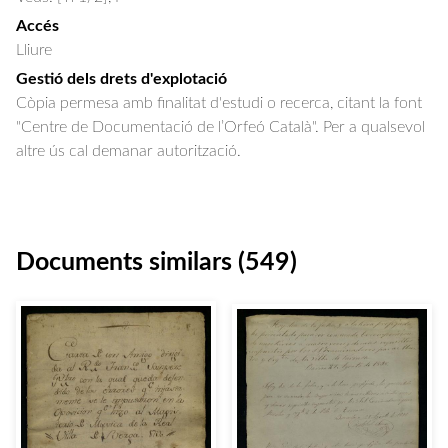
Accés
Lliure
Gestió dels drets d'explotació
Còpia permesa amb finalitat d'estudi o recerca, citant la font
"Centre de Documentació de l’Orfeó Català". Per a qualsevol
altre ús cal demanar autorització.
Documents similars (549)