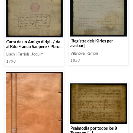
[Regístre dels Kiries per
Carta de un Amigo dirigi- / da
avaluar]
al Rdo Franco Sanpere / Pbro
con la qual queda defen-/ dido
Vilanova, Ramón
Llach i Farriols, Joquim
de los errores qe injusta- /
mente se le imputaron en la /
1858
1790
Oposicion qe hizo al Magis- /
terio de Musica de la Real /
Villa de Beroa. 1790.
Psalmodia por todos los 8