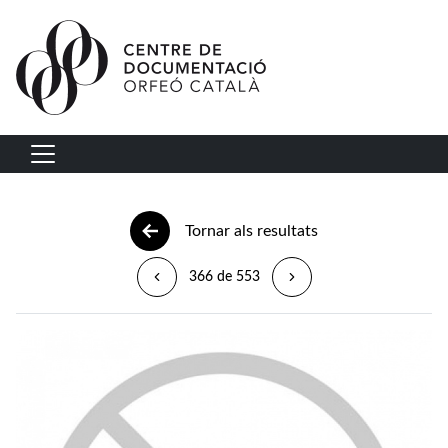
Vés al contingut
Navegació principal
Tornar als resultats
366 de 553