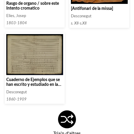
Rasgo de organo / sobre este
Intento cromatico
[Antifonari de la missa]
Elies, Josep
Desconegut
1803-1804
s. XII-s.XII
Cuaderno de Ejemplos que se
han escrito y estudiado en la
parte de Harmonia y
Desconegut
Contrapunto en el Real
Conservatorio de Musica de
1860-1909
Maria Cristina
Tria'n d'altres