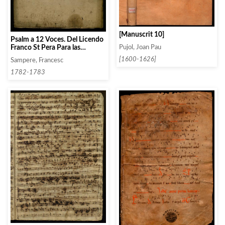
[Manuscrit 10]
Psalm a 12 Voces. Del Licendo
Franco St Pera Para las
Pujol, Joan Pau
oposiciones del Pi en lo any
[1600-1626]
Sampere, Francesc
1782
1782-1783