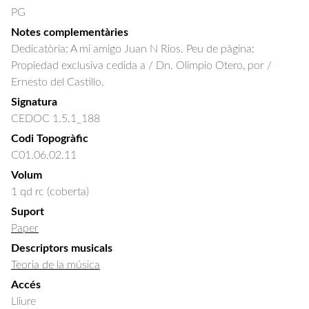
PG
Notes complementàries
Dedicatòria: A mi amigo Juan N Rios. Peu de pàgina:
Propiedad exclusiva cedida a / Dn. Olimpio Otero, por /
Ernesto del Castillo.
Signatura
CEDOC 1.5.1_188
Codi Topogràfic
C01.06.02.11
Volum
1 qd rc (coberta)
Suport
Paper
Descriptors musicals
Teoria de la música
Accés
Lliure