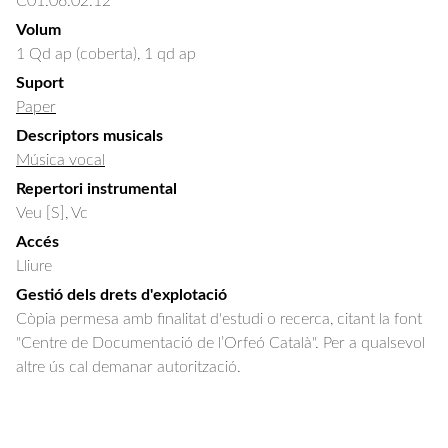
C01.06.02.12
Volum
1 Qd ap (coberta), 1 qd ap
Suport
Paper
Descriptors musicals
Música vocal
Repertori instrumental
Veu [S], Vc
Accés
Lliure
Gestió dels drets d'explotació
Còpia permesa amb finalitat d'estudi o recerca, citant la font
"Centre de Documentació de l’Orfeó Català". Per a qualsevol
altre ús cal demanar autorització.