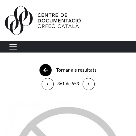
Vés al contingut
Navegació principal
Tornar als resultats
361 de 553