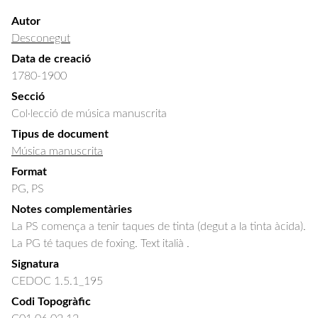
Autor
Desconegut
Data de creació
1780-1900
Secció
Col·lecció de música manuscrita
Tipus de document
Música manuscrita
Format
PG, PS
Notes complementàries
La PS comença a tenir taques de tinta (degut a la tinta àcida).
La PG té taques de foxing. Text italià .
Signatura
CEDOC 1.5.1_195
Codi Topogràfic