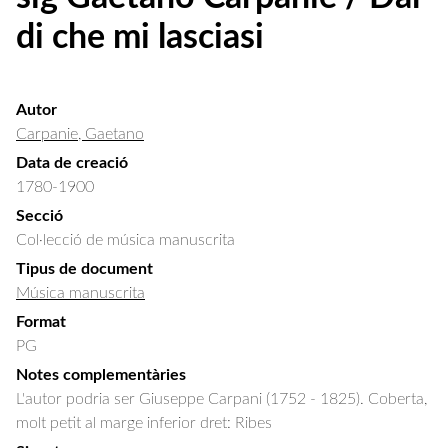
di che mi lasciasi
Autor
Carpanie, Gaetano
Data de creació
1780-1900
Secció
Col·lecció de música manuscrita
Tipus de document
Música manuscrita
Format
PG
Notes complementàries
L'autor podria ser Giuseppe Carpani (1752 - 1825). Coberta,
molt petit al marge inferior dret: Ribes