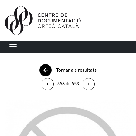
Vés al contingut
Navegació principal
Tornar als resultats
358 de 553