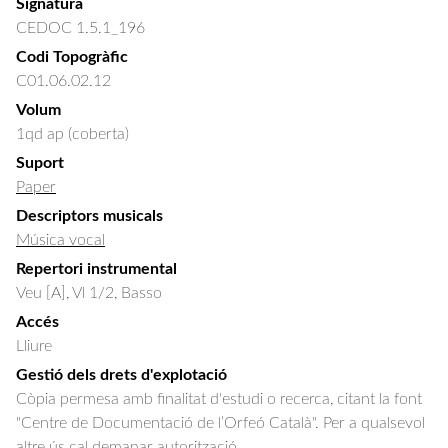
Signatura
CEDOC 1.5.1_196
Codi Topogràfic
C01.06.02.12
Volum
1qd ap (coberta)
Suport
Paper
Descriptors musicals
Música vocal
Repertori instrumental
Veu [A], Vl 1/2, Basso
Accés
Lliure
Gestió dels drets d'explotació
Còpia permesa amb finalitat d'estudi o recerca, citant la font
"Centre de Documentació de l’Orfeó Català". Per a qualsevol
altre ús cal demanar autorització.