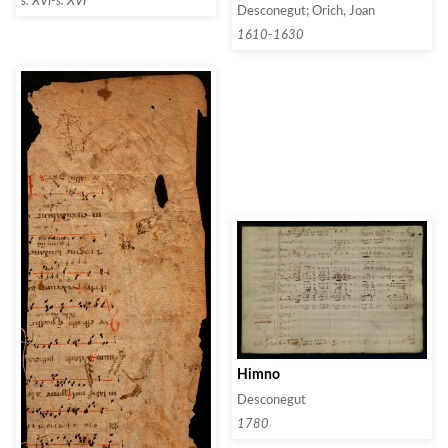
s. XVI-s. XVI
Desconegut; Orich, Joan
1610-1630
Himno
Desconegut
1780