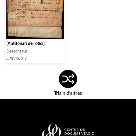
[Antifonari de l’ofici]
Desconegut
s. XIV-S. XIV
Tria'n d'altres