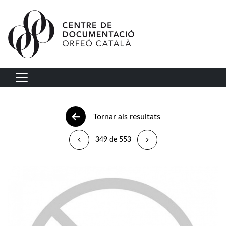
Vés al contingut
Navegació principal
Tornar als resultats
349 de 553