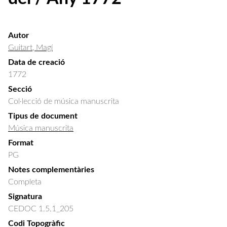
Autor
Guitart, Magí
Data de creació
1772
Secció
Col·lecció de música manuscrita
Tipus de document
Música manuscrita
Format
PG
Notes complementàries
Completa
Signatura
CEDOC 1.5.1_205
Codi Topogràfic