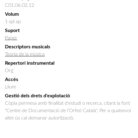
C01.06.02.12
Volum
1 qd ap
Suport
Paper
Descriptors musicals
Teoria de la música
Repertori instrumental
Org
Accés
Lliure
Gestió dels drets d'explotació
Còpia permesa amb finalitat d'estudi o recerca, citant la font
"Centre de Documentació de l’Orfeó Català". Per a qualsevol
altre ús cal demanar autorització.