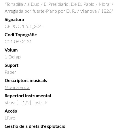
"Tonadilla / a Duo / El Presidiario. De D. Pablo / Moral /
Arreglada por fuerte-Piano por D. R. / Vilanova / 1826"
Signatura
CEDOC 1.5.1_304
Codi Topogràfic
C01.06.04.21
Volum
1 Qd ap
Suport
Paper
Descriptors musicals
Música vocal
Repertori instrumental
Veus: [Ti 1/2]. Instr: P
Accés
Lliure
Gestió dels drets d'explotació