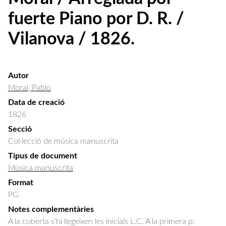
fuerte Piano por D. R. /
Vilanova / 1826.
Autor
Moral, Pablo
Data de creació
1826
Secció
Col·lecció de música manuscrita
Tipus de document
Música manuscrita
Format
PG
Notes complementàries
A la coberta s'hi llegeixen les inicials L.C. A la primera p: