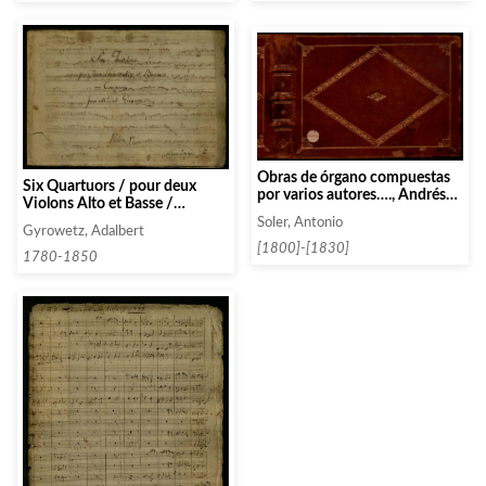
Obras de órgano compuestas
Six Quartuors / pour deux
por varios autores…., Andrés
Violons Alto et Basse /
de Lombida, Francisco
Composéz / por Mr Ginovetz
Soler, Antonio
Rodríguez
Gyrowetz, Adalbert
[1800]-[1830]
1780-1850