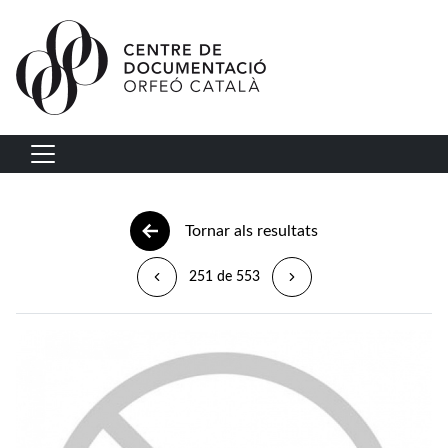
Vés al contingut
Navegació principal
Tornar als resultats
251 de 553