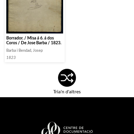
Borrador. / Misa á 6. á dos
Coros / De Jose Barba / 1823.
Barba i Bendad, Josep
1823
Tria'n d'altres