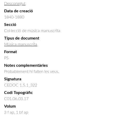
Desconegut
Data de creació
1840-1880
Secció
Col·lecció de música manuscrita
Tipus de document
Música manuscrita
Format
PS
Notes complementàries
Probablement hi falten les veus.
Signatura
CEDOC 1.5.1_322
Codi Topogràfic
C01.06.03.17
Volum
3 f ap, 1 bf ap