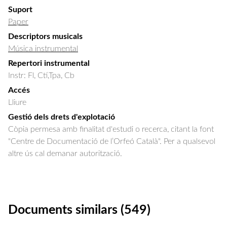
Suport
Paper
Descriptors musicals
Música instrumental
Repertori instrumental
Instr: Fl, Ctí,Tpa, Cb
Accés
Lliure
Gestió dels drets d'explotació
Còpia permesa amb finalitat d'estudi o recerca, citant la font
"Centre de Documentació de l’Orfeó Català". Per a qualsevol
altre ús cal demanar autorització.
Documents similars (549)