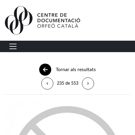
Vés al contingut
Navegació principal
Tornar als resultats
235 de 553