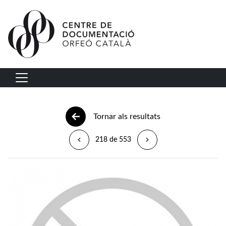
Vés al contingut
Navegació principal
Tornar als resultats
218 de 553