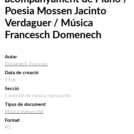
Poesia Mossen Jacinto
Verdaguer / Música
Francesch Domenech
Autor
Domènech, Francesc
Data de creació
1918
Secció
Col·lecció de música manuscrita
Tipus de document
Música manuscrita
Format
PG