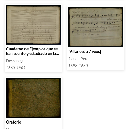
Cuaderno de Ejemplos que se
[Villancet a 7 veus]
han escrito y estudiado en la
parte de Harmonia y
Riquet, Pere
Desconegut
Contrapunto en el Real
1598-1630
Conservatorio de Musica de
1860-1909
Maria Cristina
Oratorio