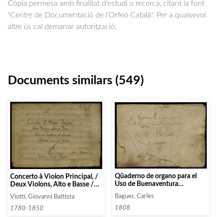
Còpia permesa amb finalitat d'estudi o recerca, citant la font
"Centre de Documentació de l’Orfeó Català". Per a qualsevol
altre ús cal demanar autorització.
Documents similars (549)
Qüaderno de organo para el
Concerto â Violon Principal, /
Uso de Buenaventura
Deux Violons, Alto e Basse /
Bruguera, y Codina
Cors et hautbaix ad Libitum /
Baguer, Carles
Viotti, Giovanni Battista
Composé par M.r Viotti
1808
1780-1850