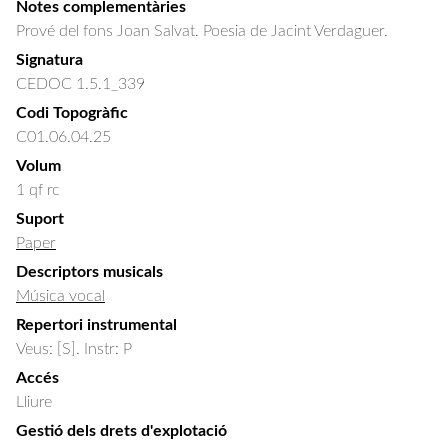
Notes complementàries
Prové del fons Joan Salvat. Poesia de Jacint Verdaguer.
Signatura
CEDOC 1.5.1_339
Codi Topogràfic
C01.06.04.25
Volum
1 qf rc
Suport
Paper
Descriptors musicals
Música vocal
Repertori instrumental
Veus: [S]. Instr: P
Accés
Lliure
Gestió dels drets d'explotació