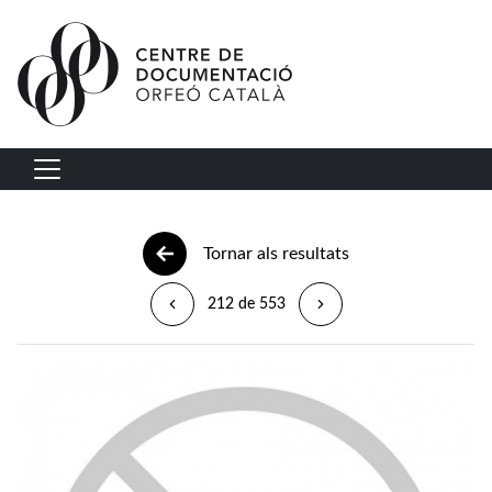
Vés al contingut
Navegació principal
Tornar als resultats
212 de 553