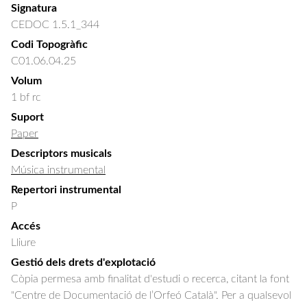
Signatura
CEDOC 1.5.1_344
Codi Topogràfic
C01.06.04.25
Volum
1 bf rc
Suport
Paper
Descriptors musicals
Música instrumental
Repertori instrumental
P
Accés
Lliure
Gestió dels drets d'explotació
Còpia permesa amb finalitat d'estudi o recerca, citant la font
"Centre de Documentació de l’Orfeó Català". Per a qualsevol