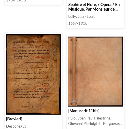
1780-1850
Zephire et Flore, / Opera / En
Musique, Par Monsieur de
Lulli, sur-Inten- / dant de la
Lully, Jean-Louis
Musique du Roy, et par Mon- /
sieur son frere, Escuyer. /
1667-1810
Prologue
[Manuscrit 11bis]
Pujol, Joan Pau; Palestrina,
[Breviari]
Giovanni Pierluigi da; Borgueras;
Desconegut