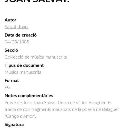
Autor
Salvat, Joan
Data de creació
04/03/1885
Secció
Col·lecció de música manuscrita
Tipus de document
Música manuscrita
Format
PG
Notes complementàries
Prové del fons Joan Salvat. Lletra de Victor Balaguer. Es
tracta de dos fragments inacabats de la poesia de Balaguer
"Cançó d'Amor".
Signatura