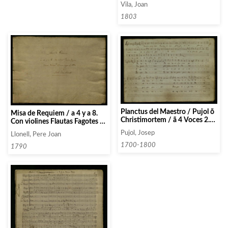
Vila, Joan
1803
Planctus del Maestro / Pujol õ
Misa de Requiem / a 4 y a 8.
Christimortem / ã 4 Voces 2.
Con violines Flautas Fagotes /
flautas y / Acomptto i Pangue
oboes trampto. Contrabajo
Pujol, Josep
Llonell, Pere Joan
Lingua por el Jueves Santo en
año 1790 / Mtro Juan Llonell
la Procesion de poner
1700-1800
1790
Jesuchristo al Monumento