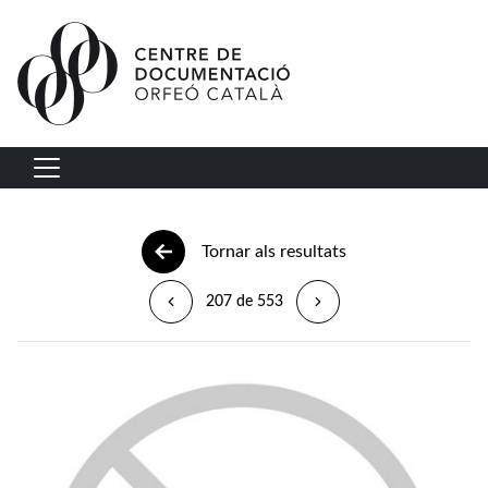
Vés al contingut
Navegació principal
Tornar als resultats
207 de 553