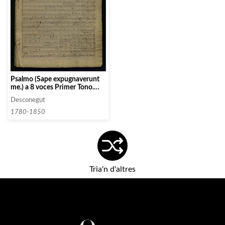
Psalmo (Sape expugnaverunt
me.) a 8 voces Primer Tono.
Psalmo (Domine non est
Desconegut
exaltatum ets.)2o tono a 8
voces.
1780-1850
Tria'n d'altres