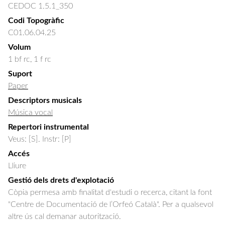
CEDOC 1.5.1_350
Codi Topogràfic
C01.06.04.25
Volum
1 bf rc, 1 f rc
Suport
Paper
Descriptors musicals
Música vocal
Repertori instrumental
Veus: [S]. Instr: [P]
Accés
Lliure
Gestió dels drets d'explotació
Còpia permesa amb finalitat d'estudi o recerca, citant la font
"Centre de Documentació de l’Orfeó Català". Per a qualsevol
altre ús cal demanar autorització.