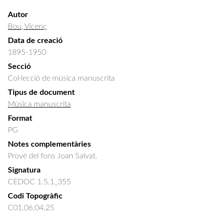
Autor
Bou, Vicenç
Data de creació
1895-1950
Secció
Col·lecció de música manuscrita
Tipus de document
Música manuscrita
Format
PG
Notes complementàries
Prové del fons Joan Salvat.
Signatura
CEDOC 1.5.1_355
Codi Topogràfic
C01.06.04.25