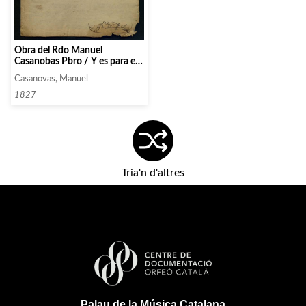
Obra del Rdo Manuel
Casanobas Pbro / Y es para el
usso de Antonio Marfull / en el
Casanovas, Manuel
anyo 1827
1827
Tria'n d'altres
Palau de la Música Catalana