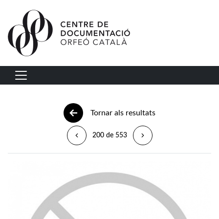
Vés al contingut
Navegació principal
Tornar als resultats
200 de 553