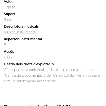
Volum
1 qd rc
Suport
Paper
Descriptors musicals
Música instrumental
Repertori instrumental
P
Accés
Lliure
Gestió dels drets d'explotació
Còpia permesa amb finalitat d'estudi o recerca, citant la font
"Centre de Documentació de l’Orfeó Català". Per a qualsevol
altre ús cal demanar autorització.