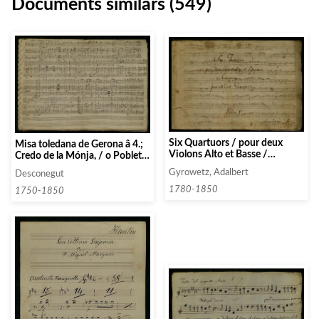
Documents similars (549)
Six Quartuors / pour deux
Misa toledana de Gerona â 4.;
Violons Alto et Basse /
Credo de la Mónja, / o Pobleta
Composéz / por Mr Ginovetz
â 4. / de Gerona
Gyrowetz, Adalbert
Desconegut
1780-1850
1750-1850