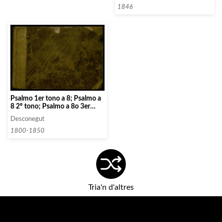
1846
Psalmo 1er tono a 8; Psalmo a
8 2º tono; Psalmo a 8o 3er
tono; Psalmo a 8o voces 4º
Desconegut
tono; Psalmo a 9 Voces 5º
tono; Psalmo 6º tono a 10
1800-1850
Voces. ; Psalmo a 10 voces 7º
tono.; Cantico a 12. Voces 8º
Tono
Tria'n d'altres