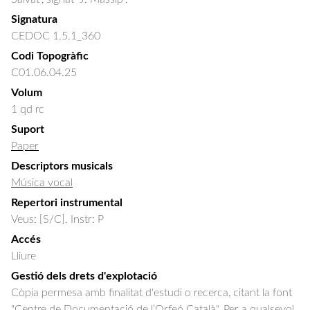
Signatura
CEDOC 1.5.1_360
Codi Topogràfic
C01.06.04.25
Volum
1 qd rc
Suport
Paper
Descriptors musicals
Música vocal
Repertori instrumental
Veus: [S/C]. Instr: P
Accés
Lliure
Gestió dels drets d'explotació
Còpia permesa amb finalitat d'estudi o recerca, citant la font
"Centre de Documentació de l’Orfeó Català". Per a qualsevol