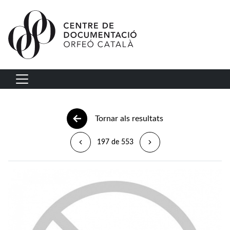
Vés al contingut
Navegació principal
Tornar als resultats
197 de 553