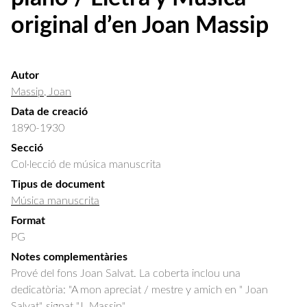
original d’en Joan Massip
Autor
Massip, Joan
Data de creació
1890-1930
Secció
Col·lecció de música manuscrita
Tipus de document
Música manuscrita
Format
PG
Notes complementàries
Prové del fons Joan Salvat. La coberta inclou una
dedicatòria: "A mon apreciat / mestre y amich en " Joan
Salvat", signat "J. Massip".