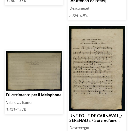
[Antifonari de l’ofici]
1780-1850
Desconegut
s. XVI-s. XVI
Divertimento per il Melophone
Vilanova, Ramón
1801-1870
UNE FOLIE DE CARNAVAL, /
SÉRÉNADE / Suivie d’une
marche triomphale pour
Desconegut
Mirlitons.