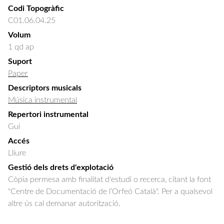
Codi Topogràfic
C01.06.04.25
Volum
1 qd ap
Suport
Paper
Descriptors musicals
Música instrumental
Repertori instrumental
Gui
Accés
Lliure
Gestió dels drets d'explotació
Còpia permesa amb finalitat d'estudi o recerca, citant la font
"Centre de Documentació de l’Orfeó Català". Per a qualsevol
altre ús cal demanar autorització.