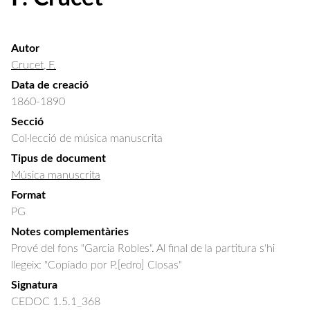
Autor
Crucet, F.
Data de creació
1860-1890
Secció
Col·lecció de música manuscrita
Tipus de document
Música manuscrita
Format
PG
Notes complementàries
Prové del fons "Garcia Robles". Al final de la partitura s'hi
llegeix: "Copiado por P.[edro] Closas"
Signatura
CEDOC 1.5.1_368