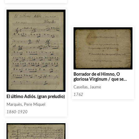
Borrador de el Himno, O
gloriosa Virginum / que se
compuso en Zaragoza por el
Casellas, Jaume
Mes de Enero año 1763 / para
la Oposición al Magisterio dela
1762
El último Adiós. (gran preludio)
Sta. Yolea: Primada de Toledo.
/ Por / Dn Bernardo Miralles.
Marquès, Pere Miquel
Racio y Mño de capilla de Sta.
1860-1920
Yolea. Metrophna. Del Pilar /
Cuyas obras fueron graduadas
en primer lugar con las del
Electo