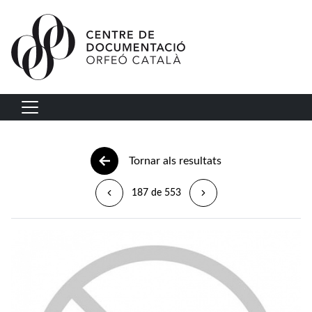
Vés al contingut
Navegació principal
Tornar als resultats
187 de 553