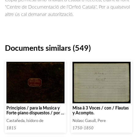
"Centre de Documentació de l’Orfeó Català". Per a qualsevol
altre ús cal demanar autorització.
Documents similars (549)
Misa â 3 Voces / con / Flautas
Principios / para la Musica y
y Acompto.
Forte-piano dispuestos / por /
Dn Isidoro de Castañera
Nolasc Gasull, Pere
Castañeda, Isidoro de
1750-1850
1815