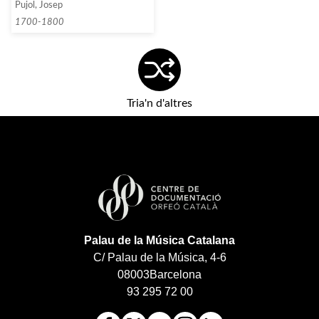
Pujol, Josep
Lingua por el Jueves Santo en
la Procesion de poner
1700-1800
Jesuchristo al Monumento
Tria'n d'altres
Palau de la Música Catalana
C/ Palau de la Música, 4-6
08003
Barcelona
93 295 72 00