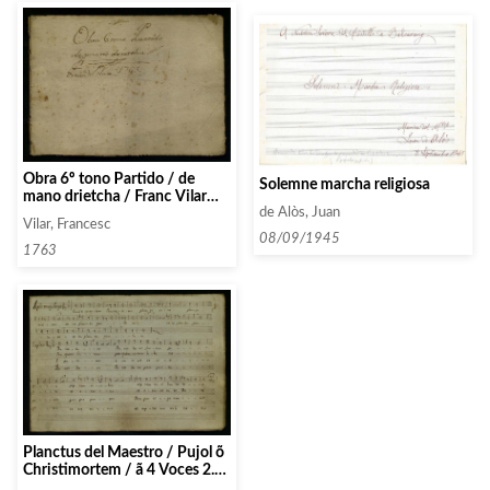
Obra 6º tono Partido / de
Solemne marcha religiosa
mano drietcha / Franc Vilar
de Alòs, Juan
1763
Vilar, Francesc
08/09/1945
1763
Planctus del Maestro / Pujol õ
Christimortem / ã 4 Voces 2.
flautas y / Acomptto i Pangue