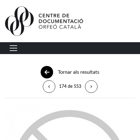
Vés al contingut
Navegació principal
Tornar als resultats
174 de 553