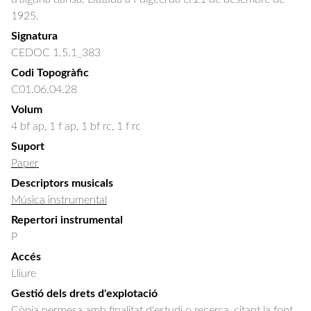
1925.
Signatura
CEDOC 1.5.1_383
Codi Topogràfic
C01.06.04.28
Volum
4 bf ap, 1 f ap, 1 bf rc, 1 f rc
Suport
Paper
Descriptors musicals
Música instrumental
Repertori instrumental
P
Accés
Lliure
Gestió dels drets d'explotació
Còpia permesa amb finalitat d'estudi o recerca, citant la font