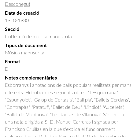
Desconegut
Data de creació
1910-1930
Secció
Col·lecció de música manuscrita
Tipus de document
Música manuscrita
Format
E
Notes complementàries
Esborranys i anotacions de balls populars realitzats per mans
diferents. Hi trobem les següents obres: "L'Esquerrana",
"Espunyolet", "Galop de Cortasia", "Ball pla", "Ballets Cerdans",
"Contrapàs", "Patatuf", "Ballet de Deu", "L'indiot", "Aucellets",
"Ballet de Muntanya". "Les danses de VIlanova". S'hi inclou
una nota dirigida a S. D. Manuel Carreras i signada per
Francisco Cruillas en la que s'explica el funcionament
d'alguna dansa. Datada a Puigcerdà el 21 de desembre de