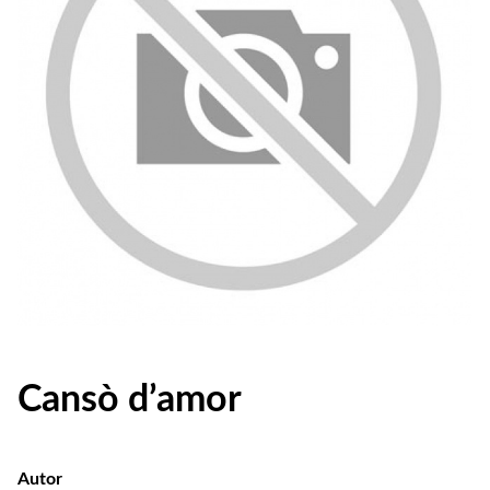
Cansò d’amor
Autor