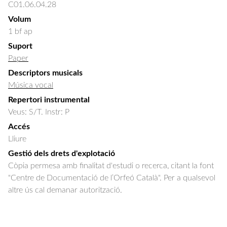
C01.06.04.28
Volum
1 bf ap
Suport
Paper
Descriptors musicals
Música vocal
Repertori instrumental
Veus: S/T. Instr: P
Accés
Lliure
Gestió dels drets d'explotació
Còpia permesa amb finalitat d'estudi o recerca, citant la font
"Centre de Documentació de l’Orfeó Català". Per a qualsevol
altre ús cal demanar autorització.