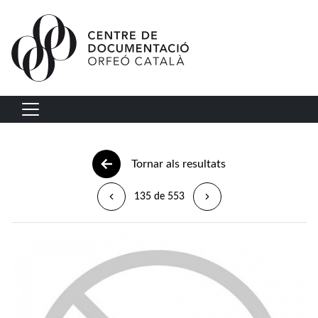
Vés al contingut
Navegació principal
Tornar als resultats
135 de 553