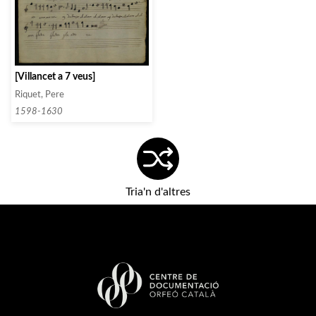
[Villancet a 7 veus]
Riquet, Pere
1598-1630
Tria'n d'altres