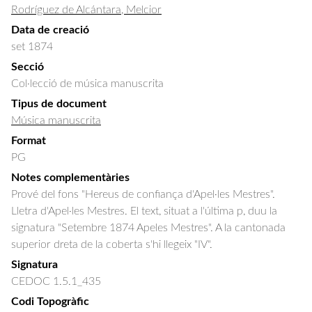
Rodríguez de Alcántara, Melcior
Data de creació
set 1874
Secció
Col·lecció de música manuscrita
Tipus de document
Música manuscrita
Format
PG
Notes complementàries
Prové del fons "Hereus de confiança d'Apel·les Mestres".
Lletra d'Apel·les Mestres. El text, situat a l'última p, duu la
signatura "Setembre 1874 Apeles Mestres". A la cantonada
superior dreta de la coberta s'hi llegeix "IV".
Signatura
CEDOC 1.5.1_435
Codi Topogràfic