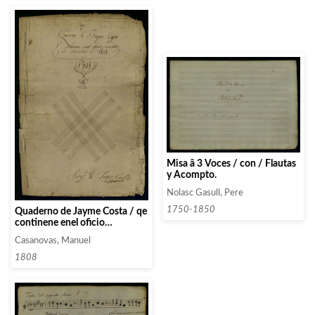
Misa â 3 Voces / con / Flautas
y Acompto.
Nolasc Gasull, Pere
1750-1850
Quaderno de Jayme Costa / qe
continene enel oficio
Semidoble / y al Soslemne de
Casanovas, Manuel
1818 / Soy de Jose Callis
1808