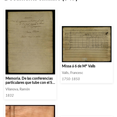
Missa á 6 de Mº Valls
Valls, Francesc
Memoria. De las conferencias
1750-1850
particulares que tube con el S.
D. Josep Joaquim de Vivés.
Vilanova, Ramón
Autor de la Geneuphonia.
1832