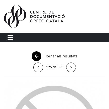
Vés al contingut
Navegació principal
Tornar als resultats
126 de 553