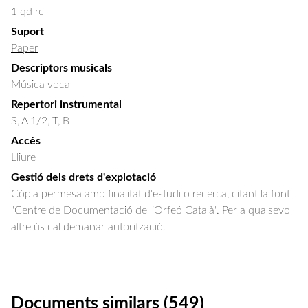
1 qd rc
Suport
Paper
Descriptors musicals
Música vocal
Repertori instrumental
S, A 1/2, T, B
Accés
Lliure
Gestió dels drets d'explotació
Còpia permesa amb finalitat d'estudi o recerca, citant la font
"Centre de Documentació de l’Orfeó Català". Per a qualsevol
altre ús cal demanar autorització.
Documents similars (549)