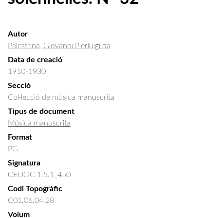
Autor
Palestrina, Giovanni Pierluigi da
Data de creació
1910-1930
Secció
Col·lecció de música manuscrita
Tipus de document
Música manuscrita
Format
PG
Signatura
CEDOC 1.5.1_450
Codi Topogràfic
C01.06.04.28
Volum