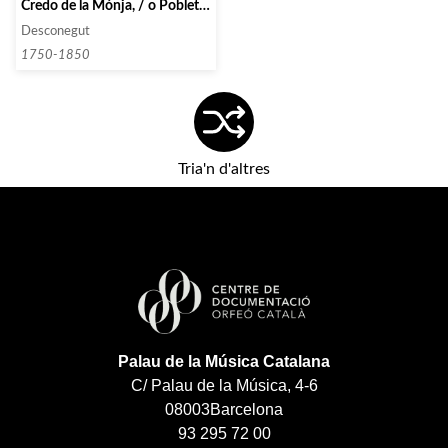
Credo de la Mónja, / o Pobleta
â 4. / de Gerona
Desconegut
1750-1850
Tria'n d'altres
Palau de la Música Catalana
C/ Palau de la Música, 4-6
08003
Barcelona
93 295 72 00