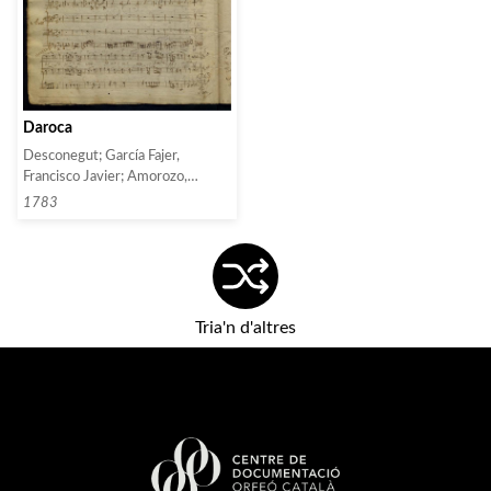
Daroca
Desconegut; García Fajer,
Francisco Javier; Amorozo,
Valenti; Valentí, Miguel;
1783
Manubens; Milá; Vidal, Pau
Tria'n d'altres