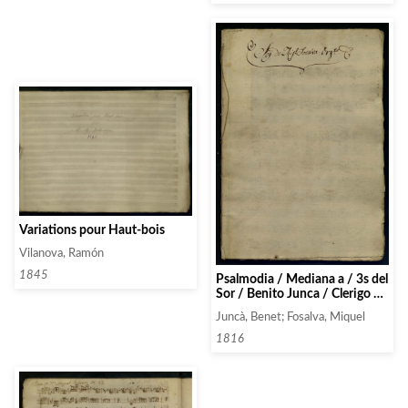
Variations pour Haut-bois
Vilanova, Ramón
1845
Psalmodia / Mediana a / 3s del
Sor / Benito Junca / Clerigo &
c. / 1ro tono / 1ro Verso;
Juncà, Benet; Fosalva, Miquel
Partido de / Mano Dre- / cha
6to Tono / del Sor Benito /
1816
Junca