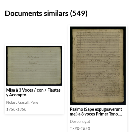
Documents similars (549)
Misa â 3 Voces / con / Flautas
y Acompto.
Nolasc Gasull, Pere
Psalmo (Sape expugnaverunt
1750-1850
me.) a 8 voces Primer Tono.
Psalmo (Domine non est
Desconegut
exaltatum ets.)2o tono a 8
voces.
1780-1850