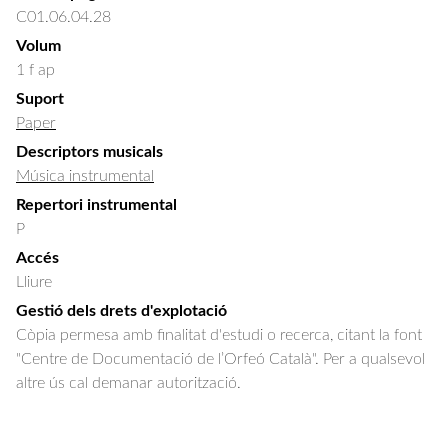
C01.06.04.28
Volum
1 f ap
Suport
Paper
Descriptors musicals
Música instrumental
Repertori instrumental
P
Accés
Lliure
Gestió dels drets d'explotació
Còpia permesa amb finalitat d'estudi o recerca, citant la font
"Centre de Documentació de l’Orfeó Català". Per a qualsevol
altre ús cal demanar autorització.