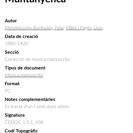
Autor
Mendelssohn Bartholdy, Felix
;
Millet i Pagès, Lluís
Data de creació
1880-1920
Secció
Col·lecció de música manuscrita
Tipus de document
Música manuscrita
Format
PG
Notes complementàries
Es tracta d'un f amb dues obres.
Signatura
CEDOC 1.5.1_458
Codi Topogràfic