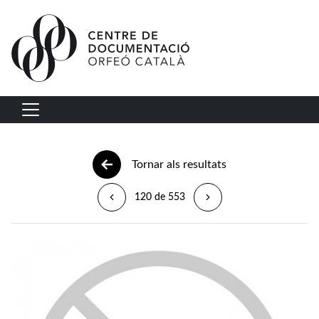
Vés al contingut
Navegació principal
Tornar als resultats
120 de 553