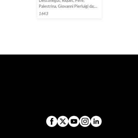
Desconegut; Riquet, Pere;
Palestrina, Giovanni Pierluigi da;
Beulo(t), Petrus; Lorens, Mateu;
1643
Borgueres, Joan