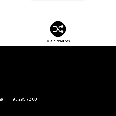
Tria'n d'altres
na
93 295 72 00