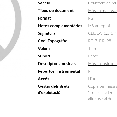
Secció
Col·lecció de m
Tipus de document
Música manuscr
Format
PG
Notes complementàries
MS autògraf.
Signatura
CEDOC 1.5.1_
Codi Topogràfic
RE_7_DR_29
Volum
1 f rc
Suport
Paper
Descriptors musicals
Música instrume
Repertori instrumental
P
Accés
Lliure
Gestió dels drets
Còpia permesa am
d'explotació
"Centre de Docum
altre ús cal dem