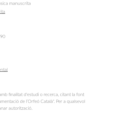
úsica manuscrita
ita
490
ntal
b finalitat d'estudi o recerca, citant la font
entació de l’Orfeó Català". Per a qualsevol
anar autorització.