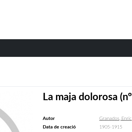
La maja dolorosa (nº
Autor
Granados, Enric
Data de creació
1905-1915