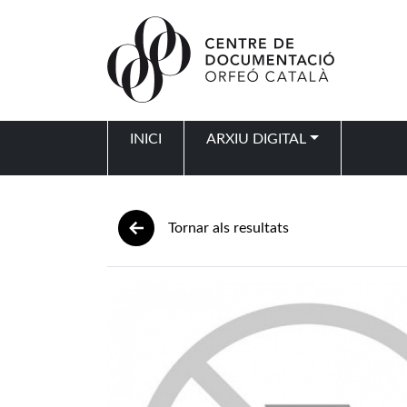
Vés al contingut
INICI
ARXIU DIGITAL
Navegació principal
Tornar als resultats