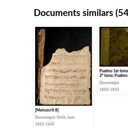
Documents similars (5
Psalmo 1er tono a 8; Psalmo a 8
2º tono; Psalmo 
Psalmo a 8o voc
Desconegut
Psalmo a 9 Voce
Psalmo 6º tono a
1800-1850
Psalmo a 10 voce
Cantico a 12. V
[Manuscrit 8]
Desconegut; Orich, Joan
1610-1630