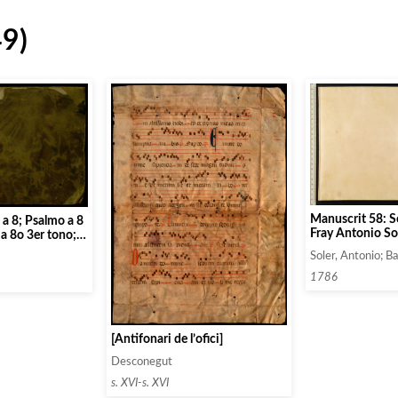
49)
Manuscrit 58: S
Fray Antonio So
a 8o 3er tono;
para la diversión
es 4º tono;
Soler, Antonio; B
Sereníssimo Se
s 5º tono;
Gabriel : obra 7ª
 10 Voces. ;
1786
s 7º tono.;
oces 8º Tono
[Antifonari de l’ofici]
Desconegut
s. XVI-s. XVI