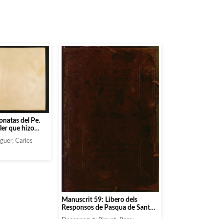
onatas del Pe.
ler que hizo
 del
aguer, Carles
ñor Infante Don
 y 8ª año
Manuscrit 59: Libero dels
Responsos de Pasqua de Sant
Miquel de Barselona