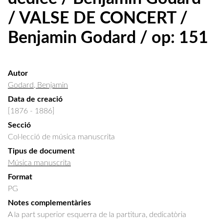
/ VALSE DE CONCERT /
Benjamin Godard / op: 151
Autor
Godard, Benjamin
Data de creació
[1876 - 1886]
Secció
Col·lecció de música manuscrita
Tipus de document
Música manuscrita
Format
PG
Notes complementàries
A la part superior esquerra de la partitura, dedicatòria