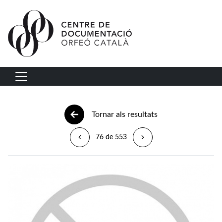
Vés al contingut
Navegació principal
Tornar als resultats
76 de 553