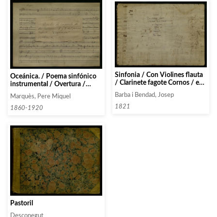
Sinfonia / Con Violines flauta
Oceánica. / Poema sinfónico
/ Clarinete fagote Cornos / e
instrumental / Overtura /
Bazo año. / 1821. / Compuesta
(Sobre la Espuma) / P. Miguel
Barba i Bendad, Josep
Marquès, Pere Miquel
por José Barba.
Marqués
1821
1860-1920
Pastoril
Desconegut