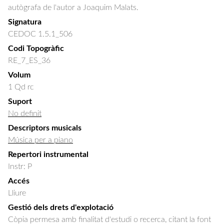
autògrafa de l'autor a Joaquim Malats.
Signatura
CEDOC 1.5.1_506
Codi Topogràfic
RE_7_ES_36
Volum
1 Qd rc
Suport
No definit
Descriptors musicals
Música per a piano
Repertori instrumental
Instr: P
Accés
Lliure
Gestió dels drets d'explotació
Còpia permesa amb finalitat d'estudi o recerca, citant la font