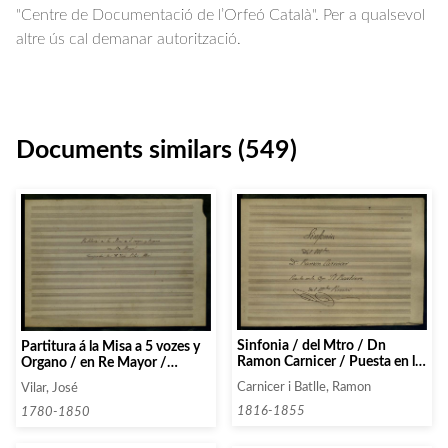
"Centre de Documentació de l’Orfeó Català". Per a qualsevol
altre ús cal demanar autorització.
Documents similars (549)
Sinfonia / del Mtro / Dn
Partitura á la Misa a 5 vozes y
Ramon Carnicer / Puesta en la
Organo / en Re Mayor /
Op. Il Barbiere / del Mtro
Compuesta por D José Vilar
Carnicer i Batlle, Ramon
Vilar, José
Rossini
Pbro
1816-1855
1780-1850