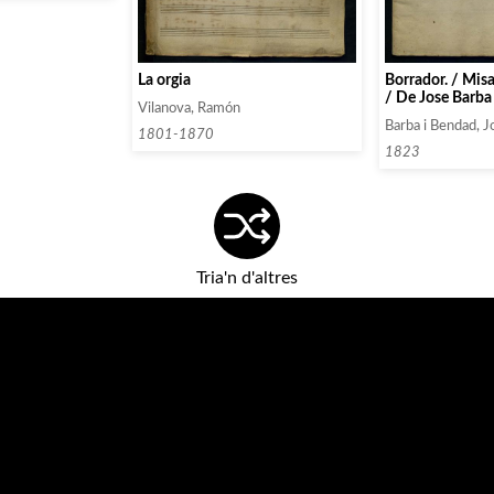
La orgia
Borrador. / Misa
/ De Jose Barba
Vilanova, Ramón
Barba i Bendad, 
1801-1870
1823
Tria'n d'altres