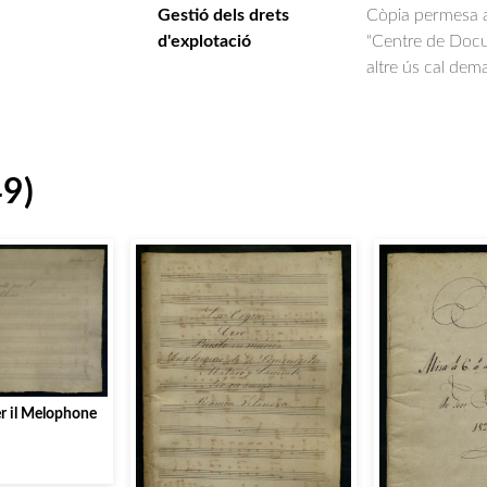
Gestió dels drets
Còpia permesa am
d'explotació
"Centre de Docum
altre ús cal dem
49)
r il Melophone