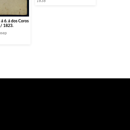
1838
 á 6. á dos Coros
 / 1823.
Josep