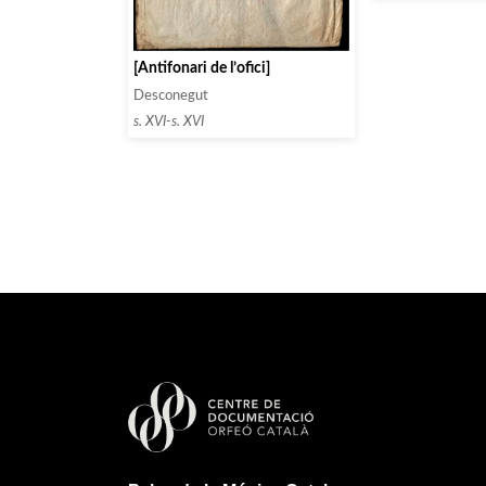
[Antifonari de l’ofici]
Desconegut
s. XVI-s. XVI