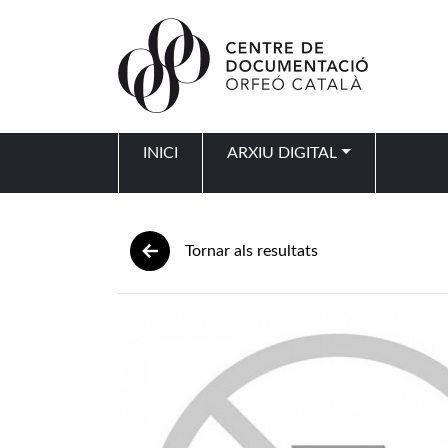
Vés al contingut
INICI
ARXIU DIGITAL
Navegació principal
Tornar als resultats