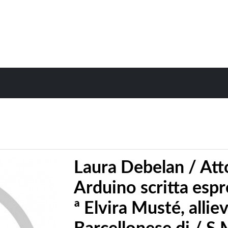
Laura Debelan / Att
Arduino scritta espr
ª Elvira Musté, alli