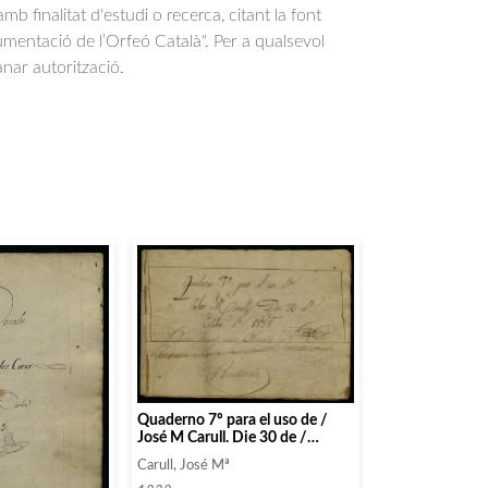
b finalitat d'estudi o recerca, citant la font
entació de l’Orfeó Català". Per a qualsevol
anar autorització.
Quaderno 7º para el uso de /
José M Carull. Die 30 de /
Octubre de 1838
Carull, José Mª