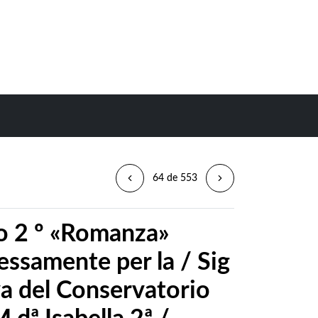
64 de 553
o 2 º «Romanza»
essamente per la / Sig
eva del Conservatorio