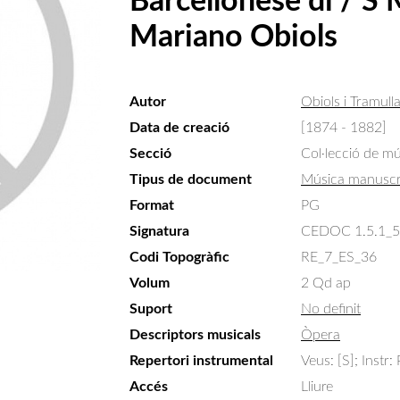
Barcellonese di / S M
Mariano Obiols
Autor
Obiols i Tramull
Data de creació
[1874 - 1882]
Secció
Col·lecció de m
Tipus de document
Música manuscr
Format
PG
Signatura
CEDOC 1.5.1_
Codi Topogràfic
RE_7_ES_36
Volum
2 Qd ap
Suport
No definit
Descriptors musicals
Òpera
Repertori instrumental
Veus: [S]; Instr: 
Accés
Lliure