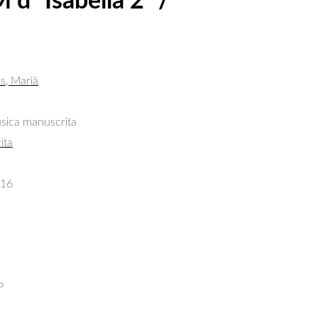
 dª Isabella 2ª /
as, Marià
úsica manuscrita
ita
516
P