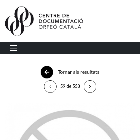
Vés al contingut
Navegació principal
Tornar als resultats
59 de 553