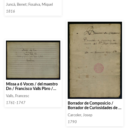
c. / 1ro tono / 1ro Verso;
Juncà, Benet; Fosalva, Miquel
Partido de / Mano Dre- / cha
6to Tono / del Sor Benito /
1816
Junca
Missa a 6 Voces / del maestro
Dn / Francisco Valls Pbro /
Maestro que fue de la Sancta
Valls, Francesc
yglesia Catedral / de /
Barcelona
Borrador de Composicio /
1761-1747
Borrador de Curiosidades de /
musica. Del Rdo Joseph
Carcoler, Josep
Carcoler / De mi Geronimo
Casas , Sido
1790