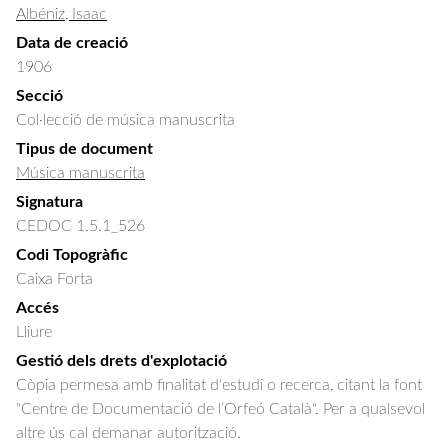
Albéniz, Isaac
Data de creació
1906
Secció
Col·lecció de música manuscrita
Tipus de document
Música manuscrita
Signatura
CEDOC 1.5.1_526
Codi Topogràfic
Caixa Forta
Accés
Lliure
Gestió dels drets d'explotació
Còpia permesa amb finalitat d'estudi o recerca, citant la font
"Centre de Documentació de l’Orfeó Català". Per a qualsevol
altre ús cal demanar autorització.