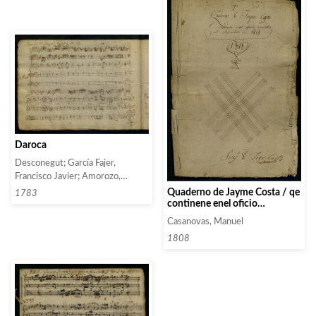
Daroca
Desconegut; García Fajer,
Francisco Javier; Amorozo,
Valenti; Valentí, Miguel;
Quaderno de Jayme Costa / qe
1783
continene enel oficio
Manubens; Milá; Vidal, Pau
Semidoble / y al Soslemne de
Casanovas, Manuel
1818 / Soy de Jose Callis
1808