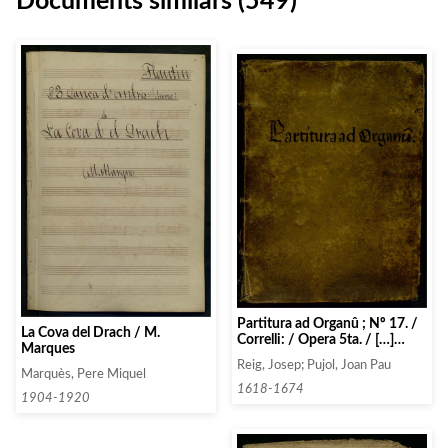
Documents similars (549)
Partitura ad Organû ; Nº 17. /
La Cova del Drach / M.
Correlli: / Opera 5ta. / […]
Marques
1776.
Reig, Josep; Pujol, Joan Pau
Marquès, Pere Miquel
1618-1674
1904-1920