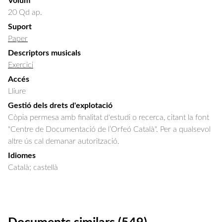
Volum
20 Qd ap.
Suport
Paper
Descriptors musicals
Exercici
Accés
Lliure
Gestió dels drets d'explotació
Còpia permesa amb finalitat d'estudi o recerca, citant la font
"Centre de Documentació de l’Orfeó Català". Per a qualsevol
altre ús cal demanar autorització.
Idiomes
Català; castellà