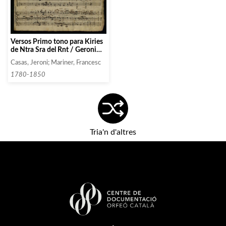
Versos Primo tono para Kiries
de Ntra Sra del Rnt / Geroni
Casas; Versos 2º tono del
Casas, Jeroni; Mariner, Francesc
Gloria de Francisco Mariner;
Versos 6to tono para los kiries
1780-1850
del Rnt Jeroni ca- / sas
Correado ; Versos 2º Tono para
el Gloria de Rnt Geroni Casas
Tria'n d'altres