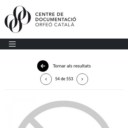
Vés al contingut
Navegació principal
Tornar als resultats
54 de 553