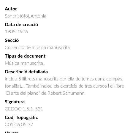
Autor
Sancristòfol, Antònia
Data de creació
1905-1906
Secció
Col·lecció de música manuscrita
Tipus de document
Música manuscrita
Descripció detallada
Inclou 5 llibrets manuscrits per ella de temes com: compàs, 
tonalitat... També inclou els exercicis de tres cursos i el llibre 
"El arte del piano" de Robert Schumann
Signatura
CEDOC 1.5.1_531
Codi Topogràfic
C01.06.05.37