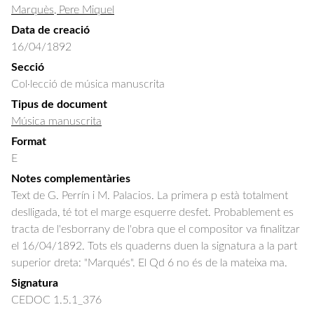
Marquès, Pere Miquel
Data de creació
16/04/1892
Secció
Col·lecció de música manuscrita
Tipus de document
Música manuscrita
Format
E
Notes complementàries
Text de G. Perrín i M. Palacios. La primera p està totalment
deslligada, té tot el marge esquerre desfet. Probablement es
tracta de l'esborrany de l'obra que el compositor va finalitzar
el 16/04/1892. Tots els quaderns duen la signatura a la part
superior dreta: "Marqués". El Qd 6 no és de la mateixa ma.
Signatura
CEDOC 1.5.1_376