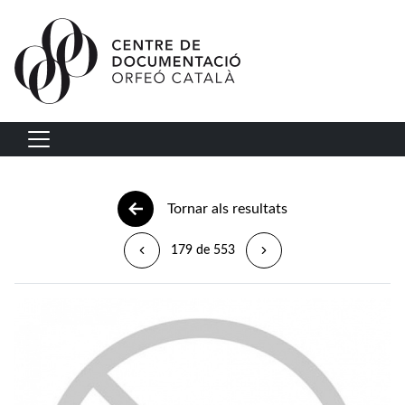
Vés al contingut
Navegació principal
Tornar als resultats
179 de 553