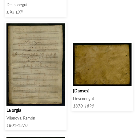
Desconegut
s. XII-s.XII
[Danses]
Desconegut
1870-1899
La orgia
Vilanova, Ramón
1801-1870