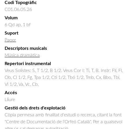
Codi Topogràfic
C01.06.05.26
Volum
6 Qd ap, 1 bf
Suport
Paper
Descriptors musicals
Música dramàtica
Repertori instrumental
Veus Solistes: S, T 1/2, B 1/2. Veus Cor I: Ti, T, B. Instr: Flí, Fl,
Ob, Cl 1/2, Fg, Tpa 1/2, Ctí 1/2, Tbó 1/2, Tmb, Cx, Bbo, Tbí,
Vl 1/2, Va, Vc, Cb.
Accés
Lliure
Gestió dels drets d'explotació
Còpia permesa amb finalitat d'estudi o recerca, citant la font
"Centre de Documentació de l’Orfeó Català". Per a qualsevol
altre ús cal demanar autorització.