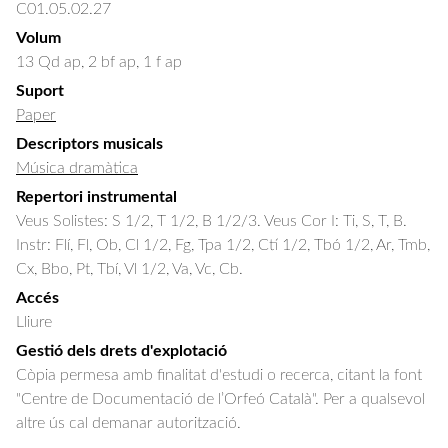
C01.05.02.27
Volum
13 Qd ap, 2 bf ap, 1 f ap
Suport
Paper
Descriptors musicals
Música dramàtica
Repertori instrumental
Veus Solistes: S 1/2, T 1/2, B 1/2/3. Veus Cor I: Ti, S, T, B.
Instr: Flí, Fl, Ob, Cl 1/2, Fg, Tpa 1/2, Ctí 1/2, Tbó 1/2, Ar, Tmb,
Cx, Bbo, Pt, Tbí, Vl 1/2, Va, Vc, Cb.
Accés
Lliure
Gestió dels drets d'explotació
Còpia permesa amb finalitat d'estudi o recerca, citant la font
"Centre de Documentació de l’Orfeó Català". Per a qualsevol
altre ús cal demanar autorització.