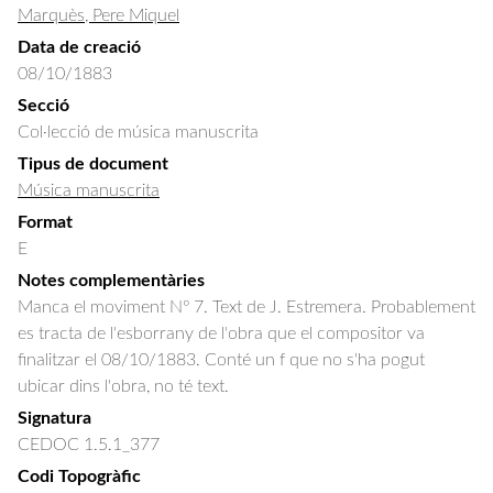
Marquès, Pere Miquel
Data de creació
08/10/1883
Secció
Col·lecció de música manuscrita
Tipus de document
Música manuscrita
Format
E
Notes complementàries
Manca el moviment Nº 7. Text de J. Estremera. Probablement
es tracta de l'esborrany de l'obra que el compositor va
finalitzar el 08/10/1883. Conté un f que no s'ha pogut
ubicar dins l'obra, no té text.
Signatura
CEDOC 1.5.1_377
Codi Topogràfic