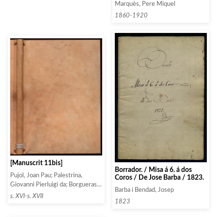
Marquès, Pere Miquel
1860-1920
[Manuscrit 11bis]
Borrador. / Misa á 6. á dos
Pujol, Joan Pau; Palestrina,
Coros / De Jose Barba / 1823.
Giovanni Pierluigi da; Borgueras;
Barba i Bendad, Josep
Morales, Cristóbal de
s. XVI-s. XVII
1823