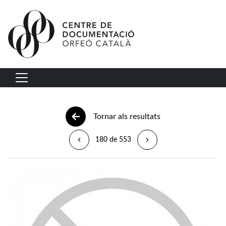
Vés al contingut
Navegació principal
Tornar als resultats
180 de 553