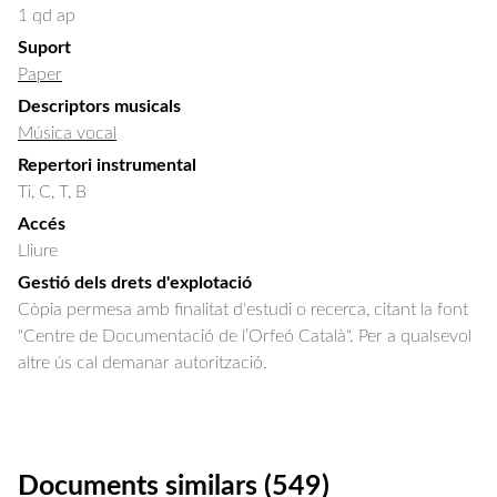
1 qd ap
Suport
Paper
Descriptors musicals
Música vocal
Repertori instrumental
Ti, C, T, B
Accés
Lliure
Gestió dels drets d'explotació
Còpia permesa amb finalitat d'estudi o recerca, citant la font
"Centre de Documentació de l’Orfeó Català". Per a qualsevol
altre ús cal demanar autorització.
Documents similars (549)