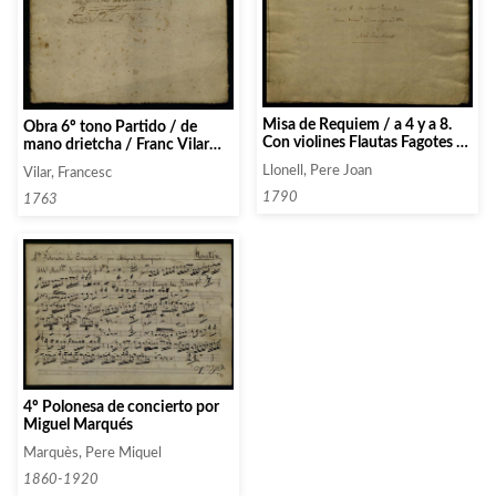
Misa de Requiem / a 4 y a 8.
Obra 6º tono Partido / de
Con violines Flautas Fagotes /
mano drietcha / Franc Vilar
oboes trampto. Contrabajo
1763
Llonell, Pere Joan
Vilar, Francesc
año 1790 / Mtro Juan Llonell
1790
1763
4º Polonesa de concierto por
Miguel Marqués
Marquès, Pere Miquel
1860-1920