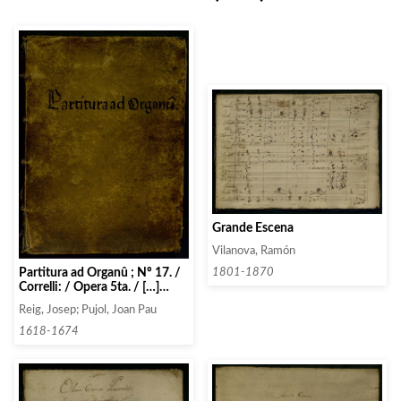
Grande Escena
Vilanova, Ramón
Partitura ad Organû ; Nº 17. /
1801-1870
Correlli: / Opera 5ta. / […]
1776.
Reig, Josep; Pujol, Joan Pau
1618-1674