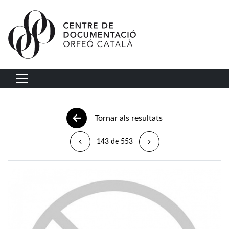
Vés al contingut
Navegació principal
Tornar als resultats
143 de 553