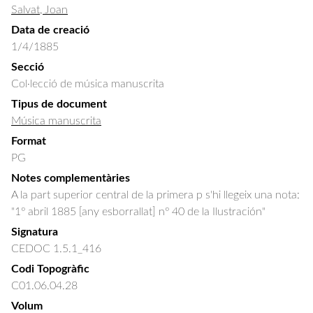
Salvat, Joan
Data de creació
1/4/1885
Secció
Col·lecció de música manuscrita
Tipus de document
Música manuscrita
Format
PG
Notes complementàries
A la part superior central de la primera p s'hi llegeix una nota:
"1º abril 1885 [any esborrallat] nº 40 de la Ilustración"
Signatura
CEDOC 1.5.1_416
Codi Topogràfic
C01.06.04.28
Volum