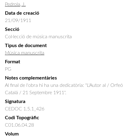
Pedrola, J.
Data de creació
21/09/1911
Secció
Col·lecció de música manuscrita
Tipus de document
Música manuscrita
Format
PG
Notes complementàries
Al final de l'obra hi ha una dedicatòria: "L'Autor al / Orfeó
Catalá / 21 Septembre 1911".
Signatura
CEDOC 1.5.1_426
Codi Topogràfic
C01.06.04.28
Volum