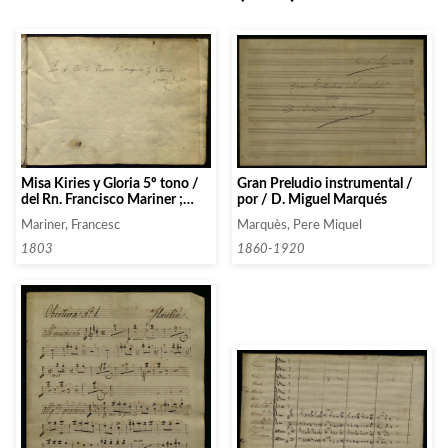
Gran Preludio instrumental /
Misa Kiries y Gloria 5º tono /
por / D. Miguel Marqués
del Rn. Francisco Mariner ;
Versos Khries y gloria de 5º
Marquès, Pere Miquel
Mariner, Francesc
tono del R[n] Francº Rodri – /
ges ; Versos Kriries 1º tono
1860-1920
1803
Gloria 4º y Santus y achnus 6º
/ del / Rn. / Rod [ri] / ges;
Psalmodia de Don Francº /
Mariner