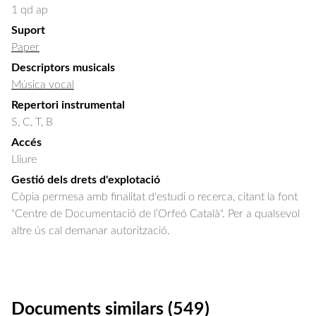
1 qd ap
Suport
Paper
Descriptors musicals
Música vocal
Repertori instrumental
S, C, T, B
Accés
Lliure
Gestió dels drets d'explotació
Còpia permesa amb finalitat d'estudi o recerca, citant la font
"Centre de Documentació de l’Orfeó Català". Per a qualsevol
altre ús cal demanar autorització.
Documents similars (549)