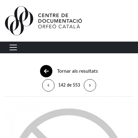
Vés al contingut
Navegació principal
Tornar als resultats
142 de 553