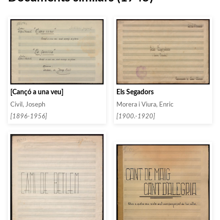
Els Segadors
[Cançó a una veu]
Morera i Viura, Enric
Civil, Joseph
[1900.-1920]
[1896-1956]