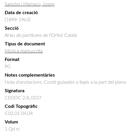
Sancho i Marraco, Josep
Data de creació
[1899-1963]
Secció
Arxiu de partitures de l'Orfeó Català
Tipus de document
Música manuscrita
Format
PG
Notes complementàries
Nota d'anotacions: Conté guixades a llapis a la part del piano
Signatura
CEDOC 2.8_0237
Codi Topogràfic
C02.01.04.04
Volum
1 Qd rc