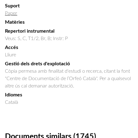
Suport
Paper
Matèries
Repertori instrumental
Veus: S, C, T1/2, Br, B; Instr: P
Accés
Lliure
Gestió dels drets d'explotació
Còpia permesa amb finalitat d'estudi o recerca, citant la font
"Centre de Documentació de l’Orfeó Català". Per a qualsevol
altre ús cal demanar autorització.
Idiomes
Català
Documents similars (1745)