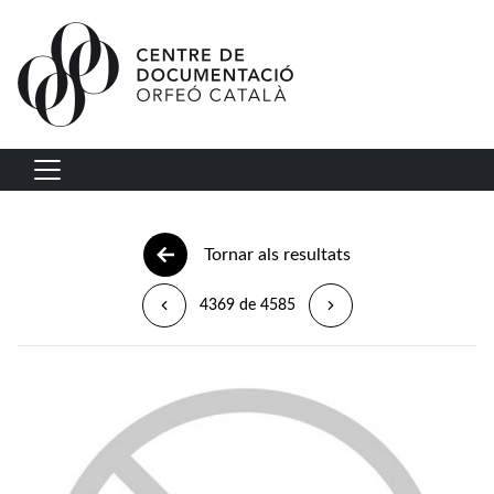
Vés al contingut
Navegació principal
Tornar als resultats
4369 de 4585