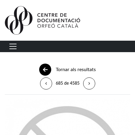
Vés al contingut
Navegació principal
Tornar als resultats
685 de 4585