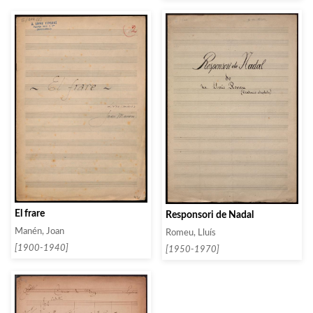
El frare
Responsori de Nadal
Manén, Joan
Romeu, Lluís
[1900-1940]
[1950-1970]