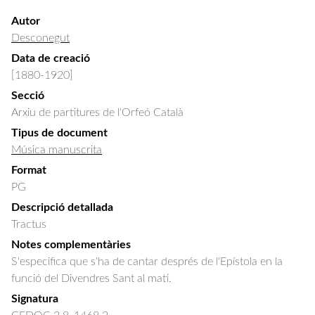
Autor
Desconegut
Data de creació
[1880-1920]
Secció
Arxiu de partitures de l'Orfeó Català
Tipus de document
Música manuscrita
Format
PG
Descripció detallada
Tractus
Notes complementàries
S'especifica que s'ha de cantar després de l'Epístola en la
funció del Divendres Sant al matí.
Signatura