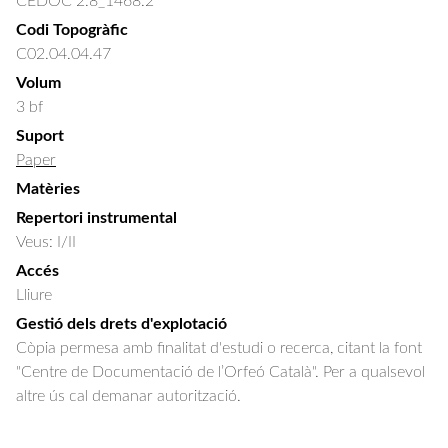
CEDOC 2.8_1468.2
Codi Topogràfic
C02.04.04.47
Volum
3 bf
Suport
Paper
Matèries
Repertori instrumental
Veus: I/II
Accés
Lliure
Gestió dels drets d'explotació
Còpia permesa amb finalitat d'estudi o recerca, citant la font
"Centre de Documentació de l’Orfeó Català". Per a qualsevol
altre ús cal demanar autorització.