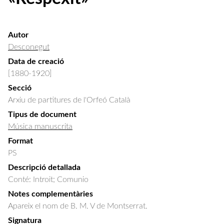
Autor
Desconegut
Data de creació
[1880-1920]
Secció
Arxiu de partitures de l'Orfeó Català
Tipus de document
Música manuscrita
Format
PS
Descripció detallada
Conté: Introit; Comunio
Notes complementàries
Apareix el nom de B. M. V de Montserrat.
Signatura