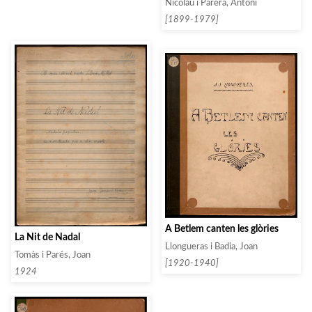
Nicolau i Parera, Antoni
[1899-1979]
A Betlem canten les glòries
La Nit de Nadal
Llongueras i Badia, Joan
Tomàs i Parés, Joan
[1920-1940]
1924