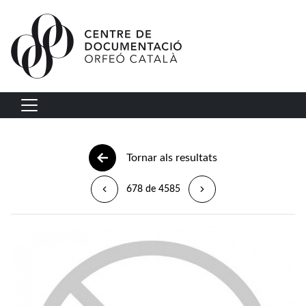
Vés al contingut
Navegació principal
Tornar als resultats
678 de 4585