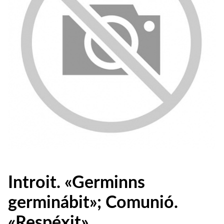
Introit. «Germinns
germinábit»; Comunió.
«Respéxit»