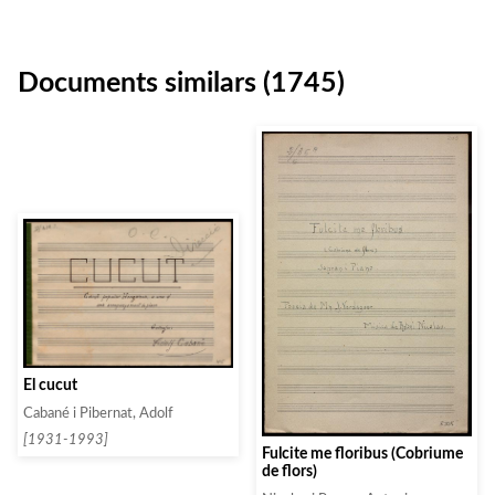
Documents similars (1745)
El cucut
Cabané i Pibernat, Adolf
[1931-1993]
Fulcite me floribus (Cobriume
de flors)