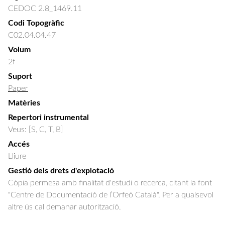
CEDOC 2.8_1469.11
Codi Topogràfic
C02.04.04.47
Volum
2f
Suport
Paper
Matèries
Repertori instrumental
Veus: [S, C, T, B]
Accés
Lliure
Gestió dels drets d'explotació
Còpia permesa amb finalitat d'estudi o recerca, citant la font
"Centre de Documentació de l’Orfeó Català". Per a qualsevol
altre ús cal demanar autorització.