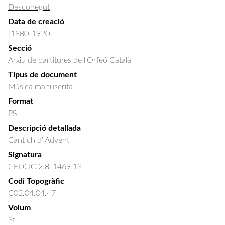
Desconegut
Data de creació
[1880-1920]
Secció
Arxiu de partitures de l'Orfeó Català
Tipus de document
Música manuscrita
Format
PS
Descripció detallada
Cantich d' Advent
Signatura
CEDOC 2.8_1469.13
Codi Topogràfic
C02.04.04.47
Volum
3f