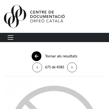
Vés al contingut
Navegació principal
Tornar als resultats
675 de 4585