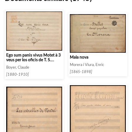
Ego sum panis vivus Motet à 3
Mala nova
veus per los oficis de T. S.
Sacrement
Morera i Viura, Enric
Boyer, Claude
[1865-1898]
[1880-1910]