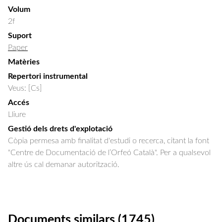
Volum
2f
Suport
Paper
Matèries
Repertori instrumental
Veus: [Cs]
Accés
Lliure
Gestió dels drets d'explotació
Còpia permesa amb finalitat d'estudi o recerca, citant la font
"Centre de Documentació de l’Orfeó Català". Per a qualsevol
altre ús cal demanar autorització.
Documents similars (1745)