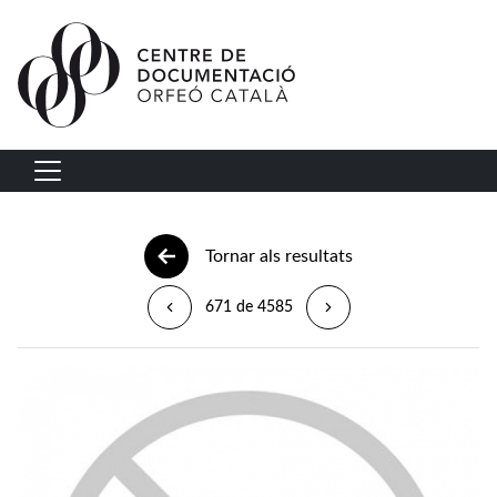
Vés al contingut
Navegació principal
Tornar als resultats
671 de 4585