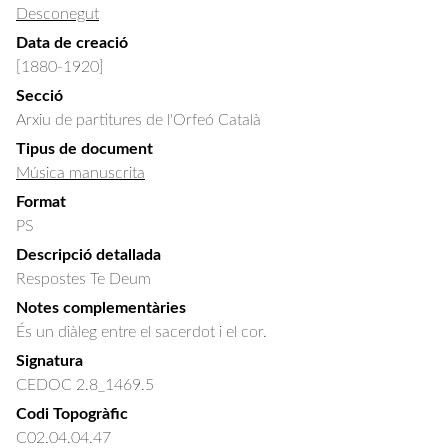
Desconegut
Data de creació
[1880-1920]
Secció
Arxiu de partitures de l'Orfeó Català
Tipus de document
Música manuscrita
Format
PS
Descripció detallada
Respostes Te Deum
Notes complementàries
És un diàleg entre el sacerdot i el cor.
Signatura
CEDOC 2.8_1469.5
Codi Topogràfic
C02.04.04.47