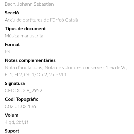
Bach, Johann Sebastian
Secció
Arxiu de partitures de l'Orfeó Català
Tipus de document
Música manuscrita
Format
PS
Notes complementàries
Nota d’anotacions; Nota de volum: es conserven 1 ex de Vc,
Fl 1, Fl 2, Ob 1/Ob 2, 2 de Vl 1
Signatura
CEDOC 2.8_2952
Codi Topogràfic
C02.01.03.136
Volum
4 qd, 2bf,1f
Suport