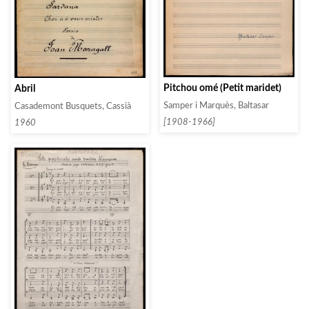
Pitchou omé (Petit maridet)
Abril
Samper i Marquès, Baltasar
Casademont Busquets, Cassià
[1908-1966]
1960