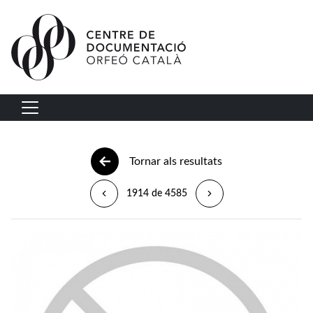
Vés al contingut
Navegació principal
Tornar als resultats
1914 de 4585