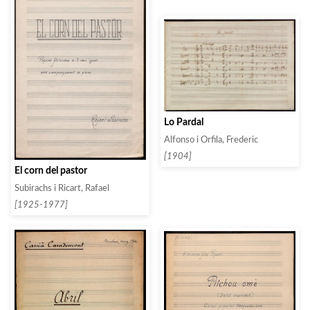
Lo Pardal
Alfonso i Orfila, Frederic
[1904]
El corn del pastor
Subirachs i Ricart, Rafael
[1925-1977]