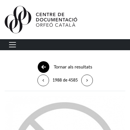
Vés al contingut
Navegació principal
Tornar als resultats
1988 de 4585