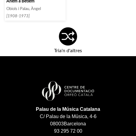
Anèm a Betlem
Obiols i Palau, Àngel
[1908-1973]
Tria'n d'altres
Palau de la Música Catalana
C/ Palau de la Música, 4-6
08003
Barcelona
93 295 72 00