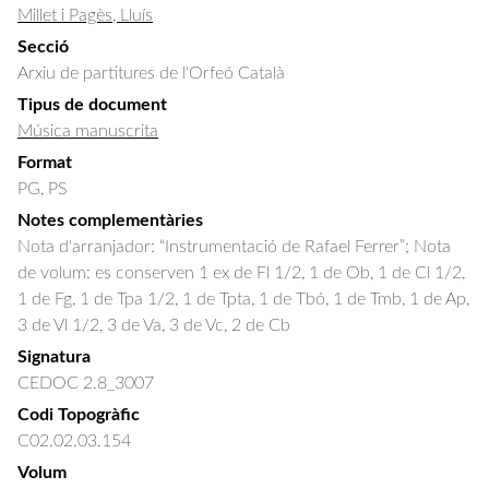
Millet i Pagès, Lluís
Secció
Arxiu de partitures de l'Orfeó Català
Tipus de document
Música manuscrita
Format
PG, PS
Notes complementàries
Nota d'arranjador: “Instrumentació de Rafael Ferrer”; Nota
de volum: es conserven 1 ex de Fl 1/2, 1 de Ob, 1 de Cl 1/2,
1 de Fg, 1 de Tpa 1/2, 1 de Tpta, 1 de Tbó, 1 de Tmb, 1 de Ap,
3 de Vl 1/2, 3 de Va, 3 de Vc, 2 de Cb
Signatura
CEDOC 2.8_3007
Codi Topogràfic
C02.02.03.154
Volum