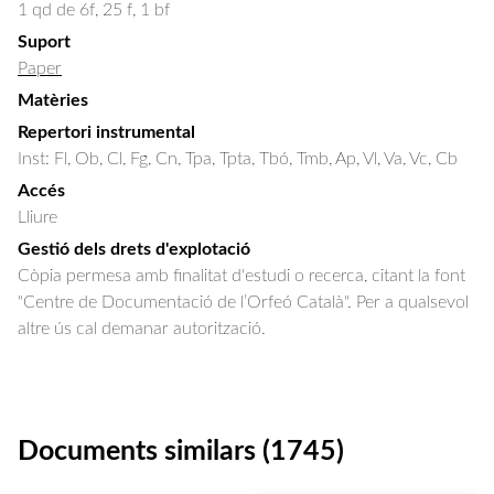
1 qd de 6f, 25 f, 1 bf
Suport
Paper
Matèries
Repertori instrumental
Inst: Fl, Ob, Cl, Fg, Cn, Tpa, Tpta, Tbó, Tmb, Ap, Vl, Va, Vc, Cb
Accés
Lliure
Gestió dels drets d'explotació
Còpia permesa amb finalitat d'estudi o recerca, citant la font
"Centre de Documentació de l’Orfeó Català". Per a qualsevol
altre ús cal demanar autorització.
Documents similars (1745)